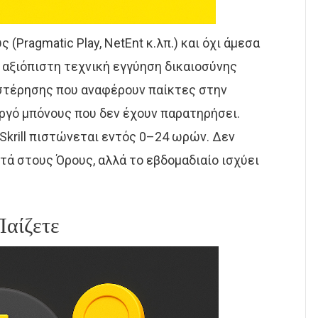
(Pragmatic Play, NetEnt κ.λπ.) και όχι άμεσα
ν αξιόπιστη τεχνική εγγύηση δικαιοσύνης
θυστέρησης που αναφέρουν παίκτες στην
εργό μπόνους που δεν έχουν παρατηρήσει.
Skrill πιστώνεται εντός 0–24 ωρών. Δεν
τά στους Όρους, αλλά το εβδομαδιαίο ισχύει
αίζετε