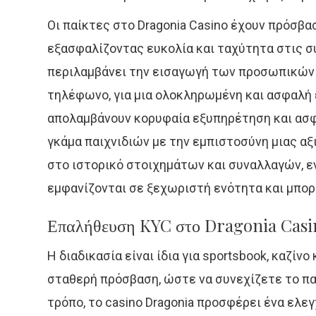
Οι παίκτες στο Dragonia Casino έχουν πρόσβ
εξασφαλίζοντας ευκολία και ταχύτητα στις σ
περιλαμβάνει την εισαγωγή των προσωπικών σ
τηλέφωνο, για μια ολοκληρωμένη και ασφαλή ε
απολαμβάνουν κορυφαία εξυπηρέτηση και ασφ
γκάμα παιχνιδιών με την εμπιστοσύνη μιας α
στο ιστορικό στοιχημάτων και συναλλαγών, ε
εμφανίζονται σε ξεχωριστή ενότητα και μπορ
Επαλήθευση KYC στο Dragonia Casin
Η διαδικασία είναι ίδια για sportsbook, καζίνο
σταθερή πρόσβαση, ώστε να συνεχίζετε το πα
τρόπο, το casino Dragonia προσφέρει ένα ελεγ