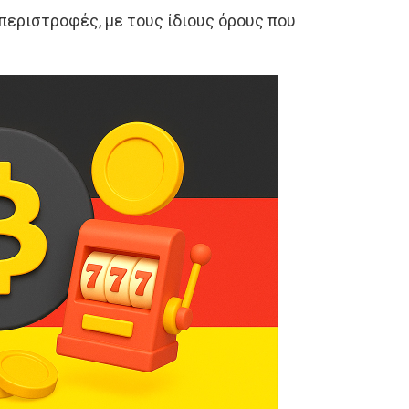
περιστροφές, με τους ίδιους όρους που