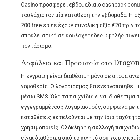
Casino προσφέρει εβδομαδιαίο cashback bonu
τουλάχιστον μία κατάθεση την εβδομάδα. Η αξί
200 free spins έχουν συνολική αξία €20 πριν τ
αποκλειστικά σε κουλοχέρηδες υψηλής συνεισ
ποντάρισμα.
Ασφάλεια και Προστασία στο Dragon
Η εγγραφή είναι διαθέσιμη μόνο σε άτομα άνω
νομοθεσία. Ο λογαριασμός θα ενεργοποιηθεί 
μέσω SMS. Όλα τα παιχνίδια είναι διαθέσιμα 
εγγεγραμμένους λογαριασμούς, σύμφωνα με το
καταθέσεις εκτελούνται με την ίδια ταχύτητ
χρησιμοποιείς. Ολόκληρη η συλλογή παιχνιδιών
είναι διαθέσιμα από το κινητό σου χωρίς καμί