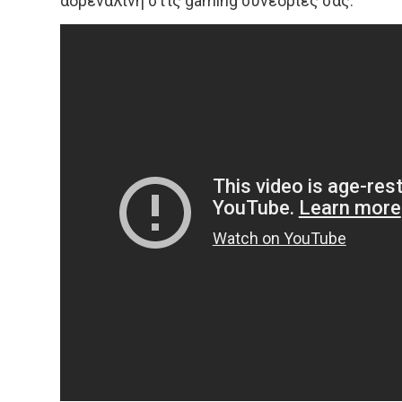
αδρεναλίνη στις gaming συνεδρίες σας.