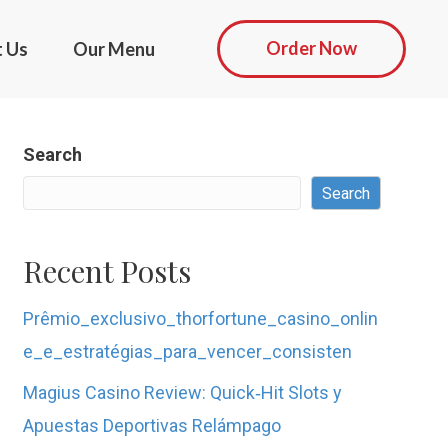
Order Now
t Us
Our Menu
Search
Search
Recent Posts
Prêmio_exclusivo_thorfortune_casino_onlin
e_e_estratégias_para_vencer_consisten
Magius Casino Review: Quick‑Hit Slots y
Apuestas Deportivas Relámpago