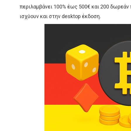
περιλαμβάνει 100% έως 500€ και 200 δωρεάν 
ισχύουν και στην desktop έκδοση.