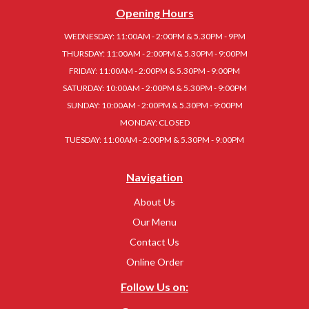
Opening Hours
WEDNESDAY: 11:00AM - 2:00PM & 5.30PM - 9PM
THURSDAY: 11:00AM - 2:00PM & 5.30PM - 9:00PM
FRIDAY: 11:00AM - 2:00PM & 5.30PM - 9:00PM
SATURDAY: 10:00AM - 2:00PM & 5.30PM - 9:00PM
SUNDAY: 10:00AM - 2:00PM & 5.30PM - 9:00PM
MONDAY: CLOSED
TUESDAY: 11:00AM - 2:00PM & 5.30PM - 9:00PM
Navigation
About Us
Our Menu
Contact Us
Online Order
Follow Us on: