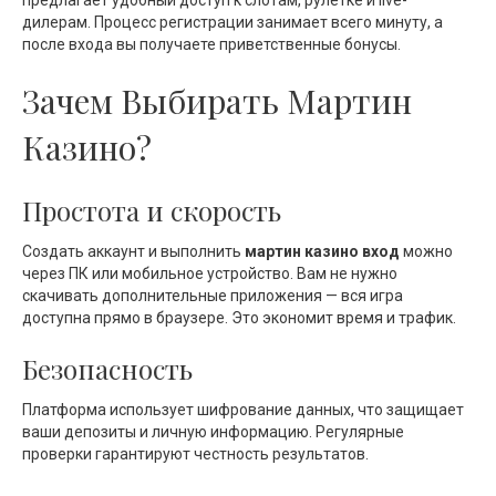
предлагает удобный доступ к слотам, рулетке и live-
дилерам. Процесс регистрации занимает всего минуту, а
после входа вы получаете приветственные бонусы.
Зачем Выбирать Мартин
Казино?
Простота и скорость
Создать аккаунт и выполнить
мартин казино вход
можно
через ПК или мобильное устройство. Вам не нужно
скачивать дополнительные приложения — вся игра
доступна прямо в браузере. Это экономит время и трафик.
Безопасность
Платформа использует шифрование данных, что защищает
ваши депозиты и личную информацию. Регулярные
проверки гарантируют честность результатов.