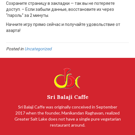
Сохраните страницу в закладки — так вы не потеряете
доступ. – Если забыли данные, восстановите их через
“пароль” за 2 минуты.
Начните игру прямо сейчас и получайте удовольствие от
азарта!
Posted in
Uncategorized
Sri Balaji Caffe
Sri Balaji Caffe was originally conceived in September
2017 when the founder, Manikandan Raghavan, realized
Greater Salt Lake does not have a single pure vegetarian
restaurant around.