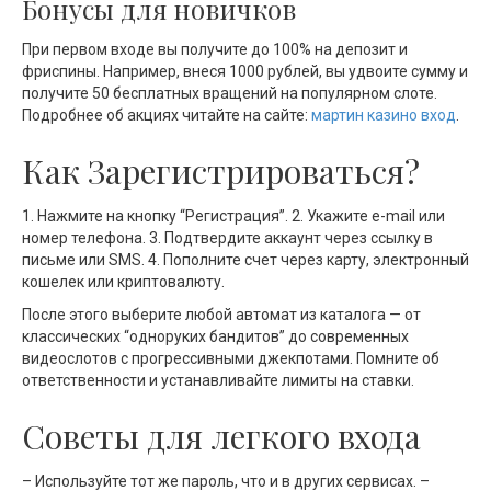
Бонусы для новичков
При первом входе вы получите до 100% на депозит и
фриспины. Например, внеся 1000 рублей, вы удвоите сумму и
получите 50 бесплатных вращений на популярном слоте.
Подробнее об акциях читайте на сайте:
мартин казино вход
.
Как Зарегистрироваться?
1. Нажмите на кнопку “Регистрация”. 2. Укажите e-mail или
номер телефона. 3. Подтвердите аккаунт через ссылку в
письме или SMS. 4. Пополните счет через карту, электронный
кошелек или криптовалюту.
После этого выберите любой автомат из каталога — от
классических “одноруких бандитов” до современных
видеослотов с прогрессивными джекпотами. Помните об
ответственности и устанавливайте лимиты на ставки.
Советы для легкого входа
– Используйте тот же пароль, что и в других сервисах. –