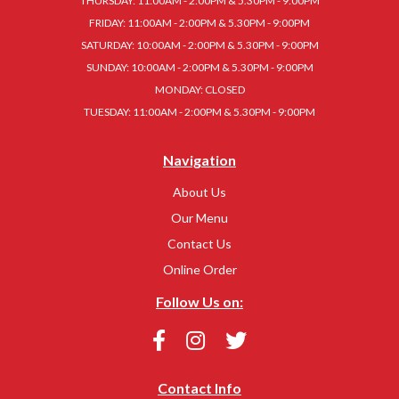
THURSDAY: 11:00AM - 2:00PM & 5.30PM - 9:00PM
FRIDAY: 11:00AM - 2:00PM & 5.30PM - 9:00PM
SATURDAY: 10:00AM - 2:00PM & 5.30PM - 9:00PM
SUNDAY: 10:00AM - 2:00PM & 5.30PM - 9:00PM
MONDAY: CLOSED
TUESDAY: 11:00AM - 2:00PM & 5.30PM - 9:00PM
Navigation
About Us
Our Menu
Contact Us
Online Order
Follow Us on:
Contact Info