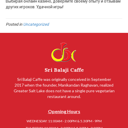
Выбирая онлайн казино, доверяйте своему опыту и отзывам
других игроков. Удачной игры!
Posted in
Uncategorized
Sri Balaji Caffe
Sri Balaji Caffe was originally conceived in September
2017 when the founder, Manikandan Raghavan, realized
Greater Salt Lake does not have a single pure vegetarian
restaurant around.
Opening Hours
WEDNESDAY: 11:00AM - 2:00PM & 5.30PM - 9PM