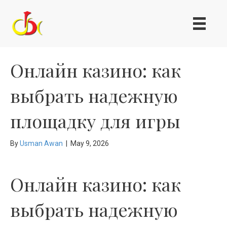
Онлайн казино: как
выбрать надежную
площадку для игры
By
Usman Awan
|
May 9, 2026
Онлайн казино: как
выбрать надежную