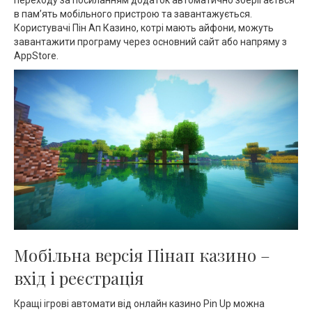
переходу за посиланням додаток автоматично зберігається
в пам’ять мобільного пристрою та завантажується.
Користувачі Пін Ап Казино, котрі мають айфони, можуть
завантажити програму через основний сайт або напряму з
AppStore.
Мобільна версія Пінап казино –
вхід і реєстрація
Кращі ігрові автомати від онлайн казино Pin Up можна