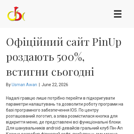
Офіційний сайт PinUp
роздають 500%,
встигни сьогодні
By
Usman Awan
|
June 22, 2026
Надалі гравцю лише потрібно перейти в підкоригувати
параметри налаштувань та дозволити роботу програми на
базі програмного забезпечення IOS. По центру
розташований логотип, а зліва розмістилася кнопка для
відкриття меню, де представлені всі функціональні блоки.
Для шанувальників android-девайсів гральний клуб Пін-Ап