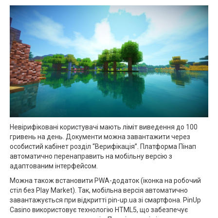
Невірифіковані користувачі мають ліміт виведення до 100
гривень на день. Документи можна завантажити через
особистий кабінет розділ “Верифікація”. Платформа Пінап
автоматично перенаправить на мобільну версію з
адаптованим інтерфейсом.
Можна також встановити PWA-додаток (іконка на робочий
стіл без Play Market). Так, мобільна версія автоматично
завантажується при відкритті pin-up.ua зі смартфона. PinUp
Casino використовує технологію HTML5, що забезпечує