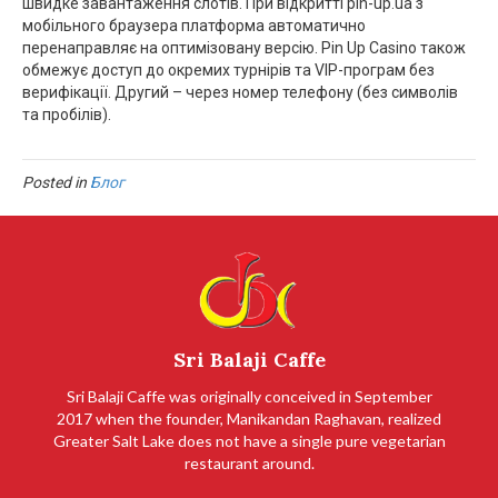
швидке завантаження слотів. При відкритті pin-up.ua з
мобільного браузера платформа автоматично
перенаправляє на оптимізовану версію. Pin Up Casino також
обмежує доступ до окремих турнірів та VIP-програм без
верифікації. Другий – через номер телефону (без символів
та пробілів).
Posted in
Блог
Sri Balaji Caffe
Sri Balaji Caffe was originally conceived in September
2017 when the founder, Manikandan Raghavan, realized
Greater Salt Lake does not have a single pure vegetarian
restaurant around.