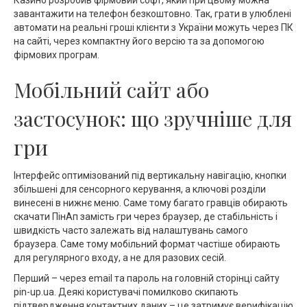
Казино розробив фірмовий софт, який при цьому можна
завантажити на телефон безкоштовно. Так, грати в улюблені
автомати на реальні гроші клієнти з України можуть через ПК
на сайті, через компактну його версію та за допомогою
фірмових програм.
Мобільний сайт або
застосунок: що зручніше для
гри
Інтерфейс оптимізований під вертикальну навігацію, кнопки
збільшені для сенсорного керування, а ключові розділи
винесені в нижнє меню. Саме тому багато гравців обирають
скачати ПінАп замість гри через браузер, де стабільність і
швидкість часто залежать від налаштувань самого
браузера. Саме тому мобільний формат частіше обирають
для регулярного входу, а не для разових сесій.
Перший – через email та пароль на головній сторінці сайту
pin-up.ua. Деякі користувачі помилково скипають
підтвердження контактних даних – це затримує верифікацію