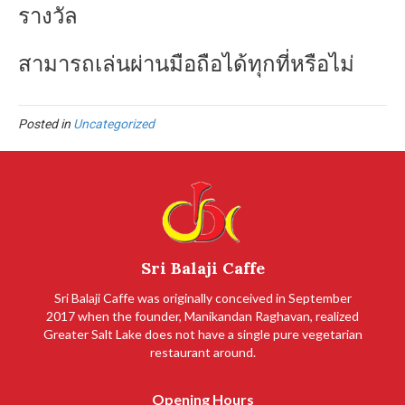
รางวัล
สามารถเล่นผ่านมือถือได้ทุกที่หรือไม่
Posted in
Uncategorized
Sri Balaji Caffe
Sri Balaji Caffe was originally conceived in September
2017 when the founder, Manikandan Raghavan, realized
Greater Salt Lake does not have a single pure vegetarian
restaurant around.
Opening Hours