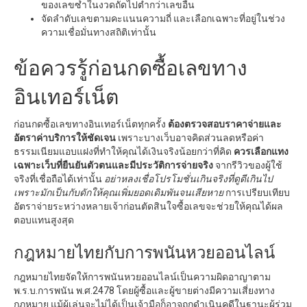
ของเลขซ้ำในงวดถัดไปต่ำกว่าเลขอื่น
จัดลำดับเลขตามคะแนนความถี่ และเลือกเฉพาะที่อยู่ในช่วง
ความเชื่อมั่นทางสถิติเท่านั้น
ข้อควรรู้ก่อนกดซื้อเลขทาง
อินเทอร์เน็ต
ก่อนกดซื้อเลขทางอินเทอร์เน็ตทุกครั้ง
ต้องตรวจสอบราคาจ่ายและ
อัตราค่าบริการให้ชัดเจน
เพราะบางเว็บอาจคิดส่วนลดหรือค่า
ธรรมเนียมแอบแฝงที่ทำให้คุณได้เงินจริงน้อยกว่าที่คิด
ควรเลือกแทง
เฉพาะเว็บที่ยืนยันตัวตนและมีประวัติการจ่ายจริง
จากรีวิวของผู้ใช้
จริงที่เชื่อถือได้เท่านั้น
อย่าหลงเชื่อโปรโมชั่นเกินจริงที่ดูดีเกินไป
เพราะมักเป็นกับดักให้คุณเพิ่มยอดเดิมพันจนเสียหาย
การเปรียบเทียบ
อัตราจ่ายระหว่างหลายเจ้าก่อนตัดสินใจซื้อเลขจะช่วยให้คุณได้ผล
ตอบแทนสูงสุด
กฎหมายไทยกับการพนันหวยออนไลน์
กฎหมายไทยจัดให้การพนันหวยออนไลน์เป็นความผิดอาญาตาม
พ.ร.บ.การพนัน พ.ศ.2478 โดยผู้ซื้อและผู้ขายต่างมีความเสี่ยงทาง
กฎหมาย แม้ผู้เล่นจะไม่ได้เป็นเจ้ามือก็อาจถูกดำเนินคดีในฐานะผู้ร่วม