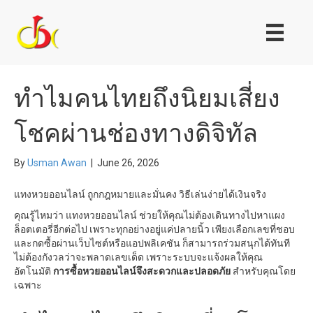
ทำไมคนไทยถึงนิยมเสี่ยง
โชคผ่านช่องทางดิจิทัล
By
Usman Awan
|
June 26, 2026
แทงหวยออนไลน์ ถูกกฎหมายและมั่นคง วิธีเล่นง่ายได้เงินจริง
คุณรู้ไหมว่า แทงหวยออนไลน์ ช่วยให้คุณไม่ต้องเดินทางไปหาแผง
ล็อตเตอรี่อีกต่อไป เพราะทุกอย่างอยู่แค่ปลายนิ้ว เพียงเลือกเลขที่ชอบ
และกดซื้อผ่านเว็บไซต์หรือแอปพลิเคชัน ก็สามารถร่วมสนุกได้ทันที
ไม่ต้องกังวลว่าจะพลาดเลขเด็ด เพราะระบบจะแจ้งผลให้คุณ
อัตโนมัติ
การซื้อหวยออนไลน์จึงสะดวกและปลอดภัย
สำหรับคุณโดย
เฉพาะ