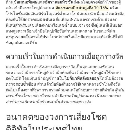
ด้าน
ข้อเสนอพิเศษและอัตราคอมมิชชัน
ส่งผลโดยตรงต่อกำไรของผู้
เล่น เจ้ามือรายใหญ่มักเสนอ
อัตราคอมมิชชันสูงถึง 10-15%
พร้อม
โปรโมชั่นเติมเงินเทิร์นโอเวอร์ต่ำและโบนัสแนะนำเพื่อน ส่วนเจ้ามือ
ท้องถิ่นให้อัตราคอมมิชชันเฉลี่ยเพียง 3-7% แต่ชดเชยด้วยส่วนลด
พิเศษสำหรับเลขเสี่ยงทายหรือเลขซ้ำแบบเจาะจง ซึ่งผู้เล่นที่เน้นยอด
แทงสูงควรเลือกเจ้ามือใหญ่เพื่อรับส่วนลดมหาศาล ในขณะที่นัก
ลงทุนระยะสั้นอาจได้ประโยชน์จากเงื่อนไขยืดหยุ่นของท้องถิ่นที่ไม่มี
ข้อผูกมัดยอดเทิร์น
ความเร็วในการดำเนินการเมื่อถูกรางวัล
ความเร็วในการดำเนินการเมื่อถูกรางวัลเป็นจุดแตกต่างชัดเจน
ระหว่างเจ้ามือรายใหญ่กับเจ้ามือท้องถิ่น เจ้ามือรายใหญ่มักใช้ระบบ
อัตโนมัติ โอนเงินเข้าบัญชีภายใน
ไม่กี่นาทีหลังผลออก
โดยไม่ต้องรอ
ตรวจสอบซ้ำซ้อน ส่วนเจ้ามือท้องถิ่นอาจใช้เวลาหลายชั่วโมงถึงวัน
ถัดไป เนื่องจากพึ่งพาการตรวจด้วยคนหรือมีรอบการจ่ายที่จำกัด
ผู้เล่น
ควรเช็กนโยบายจ่ายไวของเจ้ามือรายใหญ่ก่อนแทง เนื่องจากความ
ล่าช้าอาจเกิดจากข้อกำหนดขั้นต่ำของยอดรางวัล
อนาคตของวงการเสี่ยงโชค
ดิจิทัลในประเทศไทย