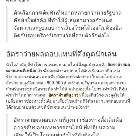
ครั้งตามปกติ
ตัวเลือกการเดิมพันที่หลากหลายกว่าหวยรัฐบาล
คือหัวใจสำคัญที่ทำให้ผู้เล่นสามารถกำหนด
จังหวะและรูปแบบการเสี่ยงโชคได้เอง ไม่ต้องยึด
ติดกับรอบหรือชนิดรางวัลที่ตายตัวอีกต่อไป
อัตราจ่ายผลตอบแทนที่ดึงดูดนักเล่น
หัวใจสำคัญที่ทำให้การแทงหวยออนไลน์ดึงดูดนักเล่นคือ
อัตราจ่ายผล
ตอบแทนที่เหนือกว่า
ซึ่งแตกต่างจากหวยใต้ดินหรือสลากกินแบ่ง
รัฐบาลอย่างชัดเจน แทนที่จะได้แค่บาทต่อบาท เว็บออนไลน์เสนอ
อัตราจ่ายสูงถึงบาทละ 800-900 สำหรับหวยรัฐบาล และสูงกว่ามาก
สำหรับหวยชุดหรือหวยหุ้น ทำให้นักเล่นมองเห็นโอกาสทำกำไรที่คุ้ม
ค่ากว่าในทุกการลงทุน
อัตราจ่ายที่สูงกว่า
นี้เองที่สร้างแรงจูงใจให้
เปลี่ยนจากช่องทางดั้งเดิมมาเสี่ยงโชคผ่านดิจิทัล เพราะผลตอบแทนที่
ได้กลับมาเป็นตัวเลขที่ชัดเจนและน่าพอใจกว่า
อัตราจ่ายผลตอบแทนที่สูงกว่าช่องทางดั้งเดิมคือ
อาวุธลับของแทงหวยออนไลน์ ที่เปลี่ยนความ
เสี่ยงให้เป็นโอกาสทำกำไรที่จับต้องได้