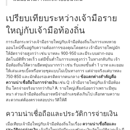
เปรียบเทียบระหว่างเจ้ามือราย
ใหญ่กับเจ้ามือท้องถิ่น
การเลือกระหว่างเจ้ามือรายใหญ่กับเจ้ามือท้องถิ่นในการแทงหวย
ออนไลน์ขึ้นอยู่กับความต้องการของคุณโดยตรง เจ้ามือรายใหญ่มัก
ให้อัตราจ่ายสูงกว่า เช่น บาทละ 900-950 และมีระบบฝาก-ถอน
อัตโนมัติที่รวดเร็ว แต่มีขั้นต่ำในการแทงสูงกว่า ในทางกลับกัน เจ้า
มือท้องถิ่นให้ความยืดหยุ่นมากกว่า เช่น รับแทงขั้นต่ำ 1 บาท และยอม
ให้เล่นเลขเบิ้ลหรือหวยชุดแบบไม่เป็นทางการ แต่จ่ายจริงแค่บาทละ
750-850 และมักต้องรอเครดิตจากคนกลาง
ข้อแตกต่างสำคัญคือ
ความน่าเชื่อถือในการจ่ายเงิน
เช่น Q: เจ้ามือรายใหญ่กับเจ้ามือท้อง
ถิ่น ใครจ่ายจริงมากกว่ากัน? A: รายใหญ่เสี่ยงน้อยกว่าเพราะมีทุน
หนา ส่วนเจ้ามือท้องถิ่นอาจหนีจ่ายถ้าเลขดังเกินไป เลือกตามความ
สะดวกแต่ต้องตรวจสอบประวัติให้ดี
ความน่าเชื่อถือและประวัติการจ่ายเงิน
เมื่อเทียบเจ้ามือใหญ่กับเจ้ามือท้องถิ่นในเรื่อง
ความน่าเชื่อถือและ
ประวัติการจ่ายเงิน
เจ้ามือใหญ่มักมีระบบชำระเงินอัตโนมัติรวดเร็ว มี