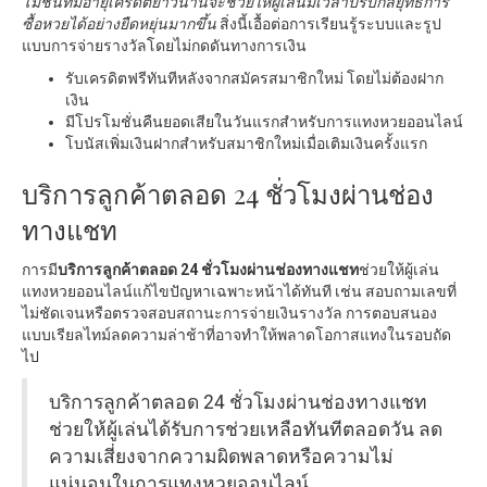
โมชั่นที่มีอายุเครดิตยาวนานจะช่วยให้ผู้เล่นมีเวลาปรับกลยุทธ์การ
ซื้อหวยได้อย่างยืดหยุ่นมากขึ้น
สิ่งนี้เอื้อต่อการเรียนรู้ระบบและรูป
แบบการจ่ายรางวัลโดยไม่กดดันทางการเงิน
รับเครดิตฟรีทันทีหลังจากสมัครสมาชิกใหม่ โดยไม่ต้องฝาก
เงิน
มีโปรโมชั่นคืนยอดเสียในวันแรกสำหรับการแทงหวยออนไลน์
โบนัสเพิ่มเงินฝากสำหรับสมาชิกใหม่เมื่อเติมเงินครั้งแรก
บริการลูกค้าตลอด 24 ชั่วโมงผ่านช่อง
ทางแชท
การมี
บริการลูกค้าตลอด 24 ชั่วโมงผ่านช่องทางแชท
ช่วยให้ผู้เล่น
แทงหวยออนไลน์แก้ไขปัญหาเฉพาะหน้าได้ทันที เช่น สอบถามเลขที่
ไม่ชัดเจนหรือตรวจสอบสถานะการจ่ายเงินรางวัล การตอบสนอง
แบบเรียลไทม์ลดความล่าช้าที่อาจทำให้พลาดโอกาสแทงในรอบถัด
ไป
บริการลูกค้าตลอด 24 ชั่วโมงผ่านช่องทางแชท
ช่วยให้ผู้เล่นได้รับการช่วยเหลือทันทีตลอดวัน ลด
ความเสี่ยงจากความผิดพลาดหรือความไม่
แน่นอนในการแทงหวยออนไลน์