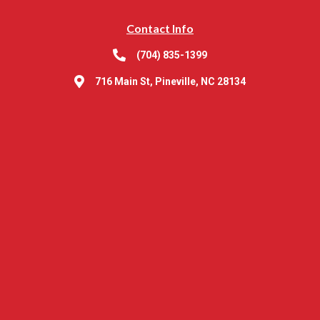
Contact Info
(704) 835-1399
716 Main St, Pineville, NC 28134