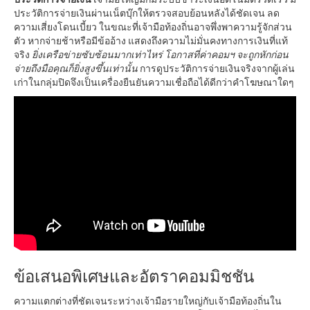
ประวัติการจ่ายเงินผ่านเน็ตบุ๊กให้ตรวจสอบย้อนหลังได้ชัดเจน ลด
ความเสี่ยงโดนเบี้ยว ในขณะที่เจ้ามือท้องถิ่นอาจพึ่งพาความรู้จักส่วน
ตัว หากจ่ายช้าหรือมีข้ออ้าง แสดงถึงความไม่มั่นคงทางการเงินที่แท้
จริง
ยิ่งเครือข่ายซับซ้อนมากเท่าไหร่ โอกาสที่ค่าคอมฯ จะถูกหักก่อน
จ่ายถึงมือคุณก็ยิ่งสูงขึ้นเท่านั้น
การดูประวัติการจ่ายเงินจริงจากผู้เล่น
เก่าในกลุ่มปิดจึงเป็นเครื่องยืนยันความเชื่อถือได้ดีกว่าคำโฆษณาใดๆ
ข้อเสนอพิเศษและอัตราคอมมิชชัน
ความแตกต่างที่ชัดเจนระหว่างเจ้ามือรายใหญ่กับเจ้ามือท้องถิ่นใน