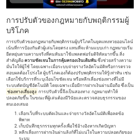
การปรับตัวของกฎหมายกับพฤติกรรมผู้
บริโภค
การปรับตัวของกฎหมายกับพฤติกรรมผู้บริโภคในยุคแทงหวยออนไลน์
เน้นที่การป้องกันตัวผู้เล่นโดยตรง แทนที่จะห้ามแบบเก่า กฎหมายเริ่ม
ยืดหยุ่นตามความจริงที่คนหันมาใช้แพลตฟอร์มดิจิทัลมากขึ้น สิ่ง
สำคัญคือ
ความชัดเจนในการคุ้มครองเงินเดิมพัน
ซึ่งช่วยสร้างความ
มั่นใจให้ผู้ใช้ โดยเฉพาะเมื่อระบบจ่ายรางวัลอัตโนมัติหรือการตรวจ
สอบผลต้องโปร่งใส ผู้บริโภคเองก็ต้องปรับพฤติกรรมให้รู้เท่าทัน เช่น
เลือกใช้บริการที่ระบุเงื่อนไขชัดเจน หรือหลีกเลี่ยงช่องทางที่ไม่มี
ระบบตัดบัญชีอัตโนมัติ โดยเฉพาะเมื่อมีการฝากเงินผ่านมือถือ ซึ่งเป็น
ช่องทางเสี่ยงสูง
การปรับตัวนี้จึงเป็นสองทาง: กฎหมายทำให้
ปลอดภัยขึ้น ในขณะที่ผู้เล่นต้องมีวินัยและตรวจสอบธุรกรรมของ
ตนเองเสมอ
เลือกเว็บที่ระบบตัดเงินและจ่ายรางวัลอัตโนมัติเพื่อลดข้อ
พิพาท
เก็บบันทึกธุรกรรมทุกครั้งเพื่อใช้อ้างอิงหากเกิดปัญหา
หลีกเลี่ยงการฝากเงินผ่านลิงก์ที่ไม่แน่ใจในความปลอดภัยของ
ระบบ