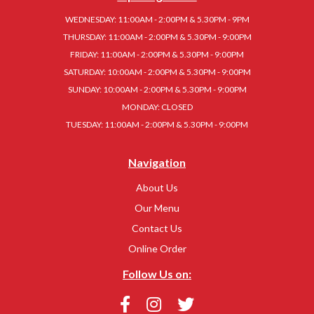
WEDNESDAY: 11:00AM - 2:00PM & 5.30PM - 9PM
THURSDAY: 11:00AM - 2:00PM & 5.30PM - 9:00PM
FRIDAY: 11:00AM - 2:00PM & 5.30PM - 9:00PM
SATURDAY: 10:00AM - 2:00PM & 5.30PM - 9:00PM
SUNDAY: 10:00AM - 2:00PM & 5.30PM - 9:00PM
MONDAY: CLOSED
TUESDAY: 11:00AM - 2:00PM & 5.30PM - 9:00PM
Navigation
About Us
Our Menu
Contact Us
Online Order
Follow Us on: