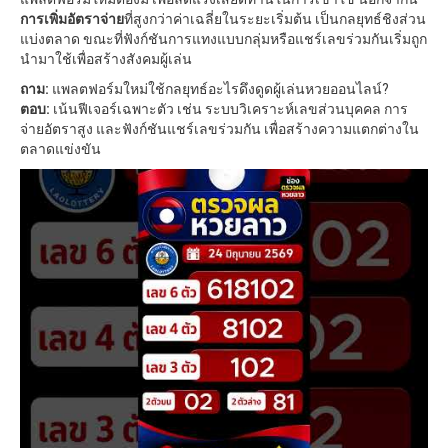
การเพิ่มอัตราจ่าย
ที่สูงกว่าค่าเฉลี่ยในระยะเริ่มต้น เป็นกลยุทธ์ชิงส่วน
แบ่งตลาด ขณะที่ฟังก์ชันการแทงแบบกลุ่มหรือแชร์เลขร่วมกันเริ่มถูก
นำมาใช้เพื่อสร้างสังคมผู้เล่น
ถาม:
แพลตฟอร์มใหม่ใช้กลยุทธ์อะไรดึงดูดผู้เล่นหวยออนไลน์?
ตอบ:
เน้นฟีเจอร์เฉพาะตัว เช่น ระบบวิเคราะห์เลขส่วนบุคคล การ
จ่ายอัตราสูง และฟังก์ชันแชร์เลขร่วมกัน เพื่อสร้างความแตกต่างใน
ตลาดแข่งขัน