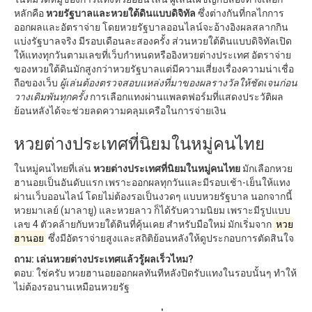
หลักคือ
หวยรัฐบาลและหวยใต้ดินแบบดิจิทัล
ซึ่งต่างกันที่กลไกการ
ออกผลและอัตราจ่าย โดยหวยรัฐบาลออนไลน์จะอ้างอิงผลสลากกิน
แบ่งรัฐบาลจริง มีรอบเดือนละสองครั้ง ส่วนหวยใต้ดินแบบดิจิทัลเปิด
ให้แทงทุกวันตามเลขที่เว็บกำหนดหรืออิงหวยต่างประเทศ อัตราจ่าย
ของหวยใต้ดินมักสูงกว่าหวยรัฐบาลแต่มีความเสี่ยงเรื่องความน่าเชื่อ
ถือของเว็บ
ผู้เล่นต้องตรวจสอบแหล่งที่มาของผลรางวัลให้ชัดเจนก่อน
วางเดิมพันทุกครั้ง
การเลือกแทงผ่านแพลตฟอร์มที่แสดงประวัติผล
ย้อนหลังได้จะช่วยลดความคลุมเครือในการจ่ายเงิน
หวยต่างประเทศที่นิยมในหมู่คนไทย
ในหมู่คนไทยที่เล่น
หวยต่างประเทศที่นิยมในหมู่คนไทย
มักเลือกหวย
ฮานอยเป็นอันดับแรก เพราะออกผลทุกวันและมีรอบเช้า-เย็นให้แทง
ผ่านเว็บออนไลน์ โดยไม่ต้องรอเป็นงวดๆ แบบหวยรัฐบาล นอกจากนี้
หวยมาเลย์ (มาลายู) และหวยลาว ก็ได้รับความนิยม เพราะมีรูปแบบ
เลข 4 ตัวคล้ายกับหวยใต้ดินที่คุ้นเคย สำหรับมือใหม่ มักเริ่มจาก
หวย
ฮานอย
ซึ่งมีอัตราจ่ายสูงและสถิติย้อนหลังให้ดูประกอบการตัดสินใจ
ถาม: เล่นหวยต่างประเทศแล้วรู้ผลเร็วไหม?
ตอบ: ใช่ครับ หวยฮานอยออกผลทันทีหลังปิดรับแทงในรอบนั้นๆ ทำให้
ไม่ต้องรอนานเหมือนหวยรัฐ