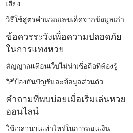
เสี่ยง
วิธีใช้สูตรคำนวณเลขเด็ดจากข้อมูลเก่า
ข้อควรระวังเพื่อความปลอดภัย
ในการแทงหวย
สัญญาณเตือนเว็บไม่น่าเชื่อถือที่ต้องรู้
วิธีป้องกันบัญชีและข้อมูลส่วนตัว
คำถามที่พบบ่อยเมื่อเริ่มเล่นหวย
ออนไลน์
ใช้เวลานานเท่าไหร่ในการถอนเงิน