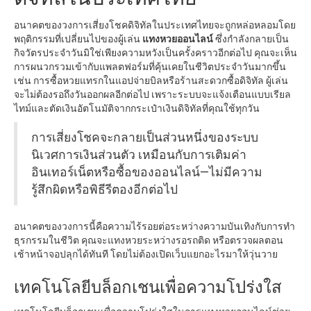
อนาคตของวงการเสี่ยงโชคดิจิทัลในประเทศไทยจะถูกหล่อหลอมโดย
พฤติกรรมที่เปลี่ยนไปของผู้เล่น
แทงหวยออนไลน์
ซึ่งกำลังกลายเป็น
กิจวัตรประจำวันมิใช่เพียงความหวังเป็นครั้งคราวอีกต่อไป คุณจะเห็น
การผนวกรวมเข้ากับแพลตฟอร์มที่คุ้นเคยในชีวิตประจำวันมากขึ้น
เช่น การซื้อหวยแทรกในแอปจ่ายบิลหรือร้านสะดวกซื้อดิจิทัล ผู้เล่น
จะไม่ต้องรอถึงวันออกผลอีกต่อไป เพราะระบบจะแจ้งเตือนแบบเรียล
ไทม์และตัดเงินอัตโนมัติจากกระเป๋าเงินดิจิทัลที่คุณใช้ทุกวัน
การเสี่ยงโชคจะกลายเป็นส่วนหนึ่งของระบบ
นิเวศการเงินส่วนตัว เหมือนกับการเติมค่า
อินเทอร์เน็ตหรือซื้อของออนไลน์—ไม่มีความ
รู้สึกผิดหรือพิธีรีตองอีกต่อไป
อนาคตของวงการนี้คือความไร้รอยต่อระหว่างความบันเทิงกับการทำ
ธุรกรรมในชีวิต คุณจะแทงหวยระหว่างรอรถติด หรือตรวจผลตอน
เช้าหน้าจอปลุกได้ทันที โดยไม่ต้องเปิดเว็บแยกอะไรมาให้วุ่นวาย
เทคโนโลยีบล็อกเชนเพื่อความโปร่งใส