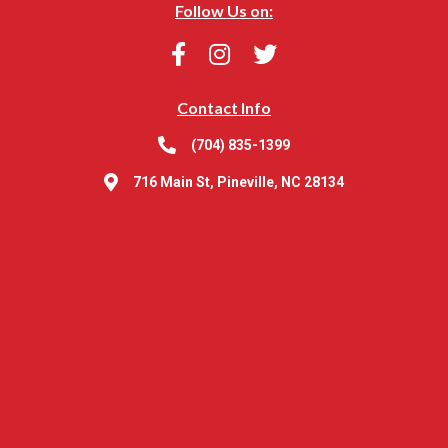
Follow Us on:
Contact Info
(704) 835-1399
716 Main St, Pineville, NC 28134