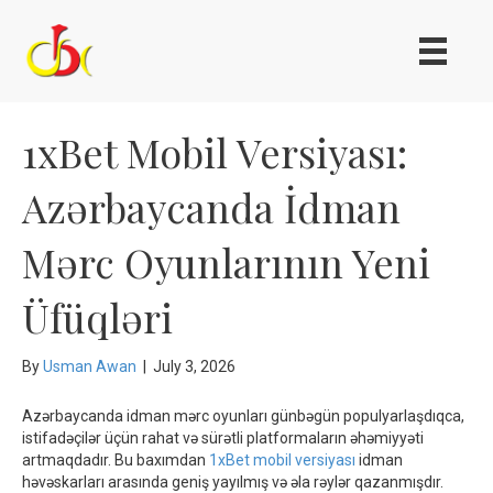
1xBet Mobil Versiyası:
Azərbaycanda İdman
Mərc Oyunlarının Yeni
Üfüqləri
By
Usman Awan
|
July 3, 2026
Azərbaycanda idman mərc oyunları günbəgün populyarlaşdıqca,
istifadəçilər üçün rahat və sürətli platformaların əhəmiyyəti
artmaqdadır. Bu baxımdan
1xBet mobil versiyası
idman
həvəskarları arasında geniş yayılmış və əla rəylər qazanmışdır.