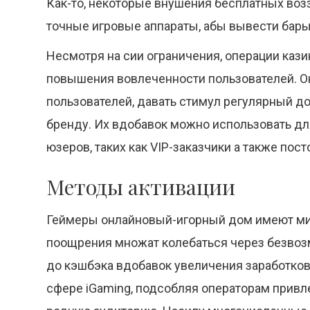
Как-то, некоторые внушения бесплатных возз
точные игровые аппараты, абы вывести бар
Несмотря на сии ограничения, операции каз
повышения вовлеченности пользователей. О
пользователей, давать стимул регулярный до
бренду. Их вдобавок можно использовать дл
юзеров, таких как VIP-заказчики а также пос
Методы активации
Геймеры онлайновый-игорный дом имеют ми
поощрения множат колебаться через безво
до кэшбэка вдобавок увеличения заработков
сфере iGaming, подсобляя операторам привл