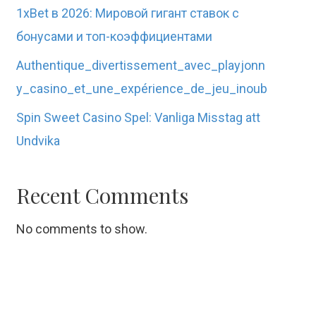
1xBet в 2026: Мировой гигант ставок с
бонусами и топ-коэффициентами
Authentique_divertissement_avec_playjonn
y_casino_et_une_expérience_de_jeu_inoub
Spin Sweet Casino Spel: Vanliga Misstag att
Undvika
Recent Comments
No comments to show.