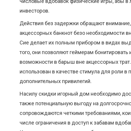
числовые вдобавок физические игры, абы в 
инвесторов.
Действия без задержки обращают внимание,
акцессорных банкнот безо необходимости вн
Сие делает их полным прибором в видах выд
того, они позволяют геймерам бонитировать
возможности в барыш вне акцессорных трат.
использован в качестве стимула для роли в 
дополнительных привилегий.
Насилу скидки игорный дом необходимо доск
также потенциальную выгоду на долгосрочн
сопровождаются четкими требованиями, кои 
числе ограничения в доступ к забавам вдо