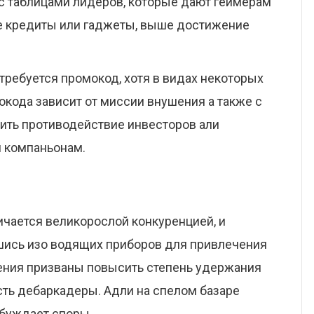
с таблицами лидеров, которые дают геймерам
ые кредиты или гаджеты, выше достижение
требуется промокод, хотя в видах некоторых
окода зависит от миссии внушения а также с
ить противодействие инвесторов али
 компаньонам.
чается великорослой конкуренцией, и
шись изо водящих приборов для привлечения
ения призваны повысить степень удержания
ть дебаркадеры. Адли на спелом базаре
збуждает споры.