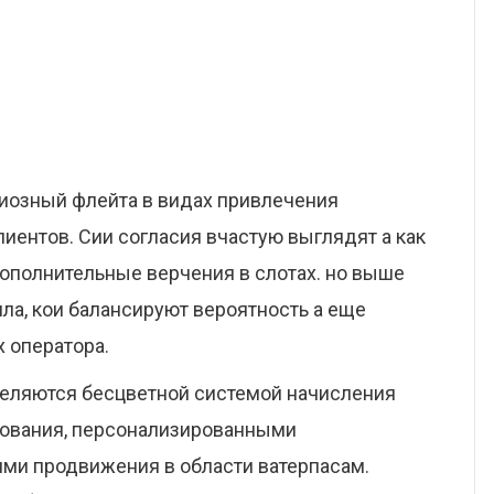
циозный флейта в видах привлечения
иентов. Сии согласия вчастую выглядят а как
ополнительные верчения в слотах.
но выше
а, кои балансируют вероятность а еще
х оператора.
еляются бесцветной системой начисления
зования, персонализированными
ями продвижения в области ватерпасам.