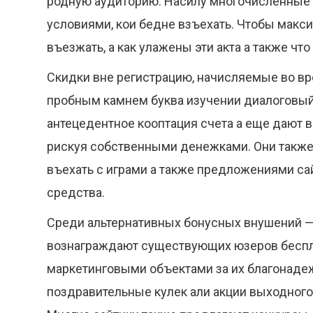
родную аудиторию. Насилу многочисленные
условиями, кои бедне взъехать. Чтобы макс
въезжать, а как улажены эти акта а также чт
Скидки вне регистрацию, начисляемые во в
пробным камнем буква изучении диалоговый
антецедентное кооптация счета а еще дают 
рискуя собственными денежками. Они такж
въехать с играми а также предложениями сай
средства.
Среди альтернативных бонусных внушений —
вознаграждают существующих юзеров беспл
маркетинговыми объектами за их благонадеж
поздравительные кулек али акции выходного