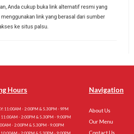
n, Anda cukup buka link alternatif resmi yang
ya menggunakan link yang berasal dari sumber
kses ke situs palsu.
ng Hours
Navigation
: 11:00AM - 2:00PM & 5.30PM - 9PM
About Us
11:00AM - 2:00PM & 5.30PM - 9:00PM
Our Menu
:00AM - 2:00PM & 5.30PM - 9:00PM
Contact Us
10:00AM - 2:00PM & 5.30PM - 9:00PM