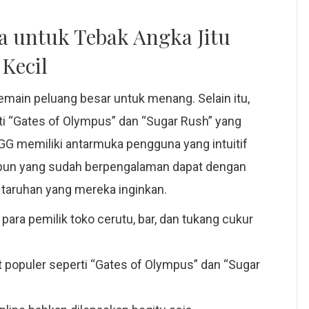
ya untuk Tebak Angka Jitu
Kecil
emain peluang besar untuk menang. Selain itu,
rti “Gates of Olympus” dan “Sugar Rush” yang
 memiliki antarmuka pengguna yang intuitif
pun yang sudah berpengalaman dapat dengan
aruhan yang mereka inginkan.
 para pemilik toko cerutu, bar, dan tukang cukur
ot populer seperti “Gates of Olympus” dan “Sugar