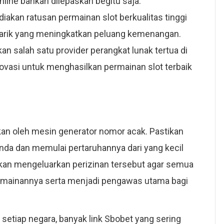
line bahkan dilepaskan begitu saja.
akan ratusan permainan slot berkualitas tinggi
narik yang meningkatkan peluang kemenangan.
n salah satu provider perangkat lunak tertua di
inovasi untuk menghasilkan permainan slot terbaik
ukan oleh mesin generator nomor acak. Pastikan
da dan memulai pertaruhannya dari yang kecil
kan mengeluarkan perizinan tersebut agar semua
ermainannya serta menjadi pengawas utama bagi
 setiap negara, banyak link Sbobet yang sering