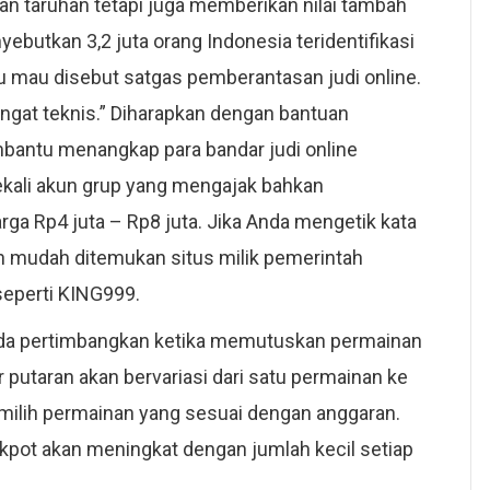
n taruhan tetapi juga memberikan nilai tambah
ebutkan 3,2 juta orang Indonesia teridentifikasi
au mau disebut satgas pemberantasan judi online.
sangat teknis.” Diharapkan dengan bantuan
bantu menangkap para bandar judi online
ekali akun grup yang mengajak bahkan
ga Rp4 juta – Rp8 juta. Jika Anda mengetik kata
an mudah ditemukan situs milik pemerintah
seperti KING999.
Anda pertimbangkan ketika memutuskan permainan
 putaran akan bervariasi dari satu permainan ke
milih permainan yang sesuai dengan anggaran.
ackpot akan meningkat dengan jumlah kecil setiap