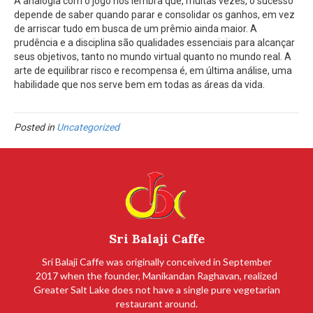
A analogia com o jogo nos lembra que, muitas vezes, o sucesso
depende de saber quando parar e consolidar os ganhos, em vez
de arriscar tudo em busca de um prêmio ainda maior. A
prudência e a disciplina são qualidades essenciais para alcançar
seus objetivos, tanto no mundo virtual quanto no mundo real. A
arte de equilibrar risco e recompensa é, em última análise, uma
habilidade que nos serve bem em todas as áreas da vida.
Posted in
Uncategorized
Sri Balaji Caffe
Sri Balaji Caffe was originally conceived in September
2017 when the founder, Manikandan Raghavan, realized
Greater Salt Lake does not have a single pure vegetarian
restaurant around.