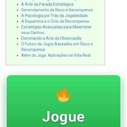
A Arte da Parada Estratégica
Gerenciamento de Risco e Recompensa
A Psicologia por Trás da Jogabilidade
A Dopamina e o Ciclo de Recompensa
Estratégias Avançadas para Maximizar
seus Ganhos
Dominando a Arte da Observação
O Futuro de Jogos Baseados em Risco e
Recompensa
Além do Jogo: Aplicações na Vida Real
Jogue