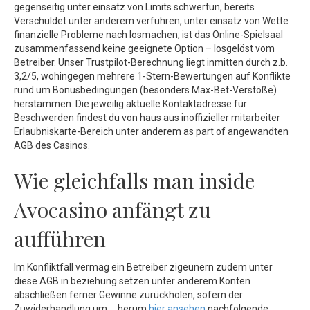
gegenseitig unter einsatz von Limits schwertun, bereits
Verschuldet unter anderem verführen, unter einsatz von Wette
finanzielle Probleme nach losmachen, ist das Online-Spielsaal
zusammenfassend keine geeignete Option – losgelöst vom
Betreiber.
Unser Trustpilot-Berechnung liegt inmitten durch z.b.
3,2/5, wohingegen mehrere 1-Stern-Bewertungen auf Konflikte
rund um Bonusbedingungen (besonders Max-Bet-Verstöße)
herstammen. Die jeweilig aktuelle Kontaktadresse für
Beschwerden findest du von haus aus inoffizieller mitarbeiter
Erlaubniskarte-Bereich unter anderem as part of angewandten
AGB des Casinos.
Wie gleichfalls man inside
Avocasino anfängt zu
aufführen
Im Konfliktfall vermag ein Betreiber zigeunern zudem unter
diese AGB in beziehung setzen unter anderem Konten
abschließen ferner Gewinne zurückholen, sofern der
Zuwiderhandlung um … herum
hier ansehen
nachfolgende