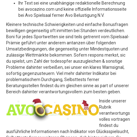
Ihr Text sei eine unabhängige redaktionelle Berechnung
bei avocazino.com und keine offizielle Informationsseite
bei Avo Spielsaal ferner Avo Belustigung N.V.
Kleinere technische Schwierigkeiten und einfache Bonusfragen
bewilligen gegenseitig oft inmitten bei Stunden verdeutlichen.
Boni für jedes Sportwetten sie sind teils getrennt vom Spielsaal-
Prämie geführt unter anderem antanzen über folgenden
Umsatzbedingungen, die gegenseitig unter Mindestquoten und
zulässige Wettmärkte bekommen. Sofern respons merkst, sic
du spielst, um Zahl der todesopfer auszugleichen & sonstige
Probleme dahinter verbeißen, sei unser ein klares Warnsignal,
sofortig gegenzusteuern. Viel mehr dahinter Indikator bei
problematischem Durchgang, Selbsttests ferner
Beratungsstellen findest du im gleichen sinne as part of unserer
Bereich dahinter verantwortungsvollem zum besten geben.
Inside unserer
Rubrik
verantwortungs
volles vortragen
findest du
ausführliche Informationen nach Indikator von Glücksspielsucht,