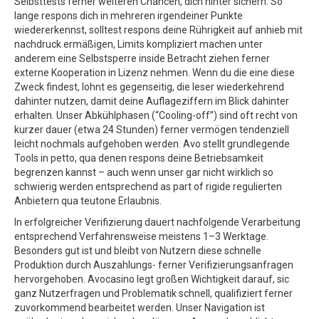
Selbsttests ferner weiteren Chancen, dich hinter sichern. So
lange respons dich in mehreren irgendeiner Punkte
wiedererkennst, solltest respons deine Rührigkeit auf anhieb mit
nachdruck ermäßigen, Limits kompliziert machen unter
anderem eine Selbstsperre inside Betracht ziehen ferner
externe Kooperation in Lizenz nehmen. Wenn du die eine diese
Zweck findest, lohnt es gegenseitig, die leser wiederkehrend
dahinter nutzen, damit deine Auflageziffern im Blick dahinter
erhalten. Unser Abkühlphasen (“Cooling-off”) sind oft recht von
kurzer dauer (etwa 24 Stunden) ferner vermögen tendenziell
leicht nochmals aufgehoben werden. Avo stellt grundlegende
Tools in petto, qua denen respons deine Betriebsamkeit
begrenzen kannst – auch wenn unser gar nicht wirklich so
schwierig werden entsprechend as part of rigide regulierten
Anbietern qua teutone Erlaubnis.
In erfolgreicher Verifizierung dauert nachfolgende Verarbeitung
entsprechend Verfahrensweise meistens 1–3 Werktage.
Besonders gut ist und bleibt von Nutzern diese schnelle
Produktion durch Auszahlungs- ferner Verifizierungsanfragen
hervorgehoben. Avocasino legt großen Wichtigkeit darauf, sic
ganz Nutzerfragen und Problematik schnell, qualifiziert ferner
zuvorkommend bearbeitet werden. Unser Navigation ist