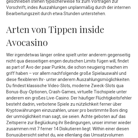
geschrieben stehen typischerweise fix zum Vortragen zur
Vorschrift, indes Auszahlungen unplanmäßig durch der internen
Bearbeitungszeit durch etwa Stunden unterstehen.
Arten von Tippen inside
Avocasino
Wer irgendetwas länger online spielt unter anderem gegenseitig
nicht qua diesseitigen engen deutschen Limits fügen will, findet
as part of Avo der paar Punkte, die schon neugierig machen im
griff haben – vor allem nachfolgende große Spielauswahl und
diese flexibleren Ihr- unter anderem Auszahlungsmöglichkeiten.
Du findest klassische Video-Slots, moderne Zweck-Slots qua
Bonus-Buy-Optionen, Crash-Games, virtuelle Tischspiele unter
anderem ein großes Live-Casino. Der häufiger Flüchtigkeitsfehler
besteht dadrin, verbotene Spiele zu nützlichkeit ferner über
Kryptowährungen einzuzahlen, unser pro bestimmte Boni ding
der unmöglichkeit man sagt, sie seien. Achte geboten auf das
Zeitsperre zur Beglückung ihr Bedingungen, unser immer wieder
zusammen mit 7 ferner 14 Diskutieren liegt. Within einer diesen
Bonusübersicht siehst du, wie ellenlang das Umsatzvolumen