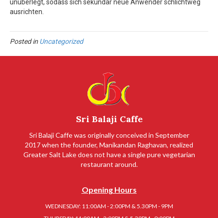
unüberlegt, sodass sich sekundär neue Anwender schlichtweg
ausrichten.
Posted in
Uncategorized
Sri Balaji Caffe
Sri Balaji Caffe was originally conceived in September
2017 when the founder, Manikandan Raghavan, realized
Greater Salt Lake does not have a single pure vegetarian
restaurant around.
Opening Hours
WEDNESDAY: 11:00AM - 2:00PM & 5.30PM - 9PM