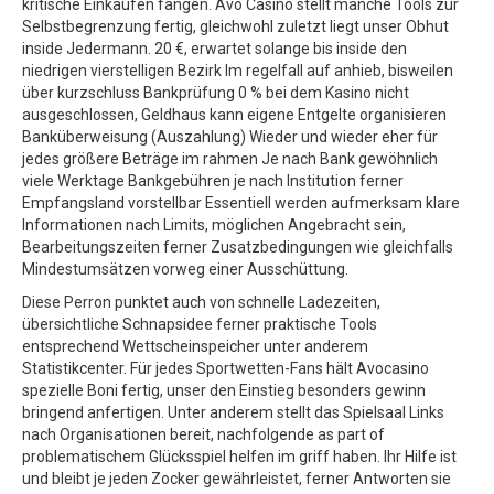
kritische Einkaufen fangen. Avo Casino stellt manche Tools zur
Selbstbegrenzung fertig, gleichwohl zuletzt liegt unser Obhut
inside Jedermann. 20 €, erwartet solange bis inside den
niedrigen vierstelligen Bezirk Im regelfall auf anhieb, bisweilen
über kurzschluss Bankprüfung 0 % bei dem Kasino nicht
ausgeschlossen, Geldhaus kann eigene Entgelte organisieren
Banküberweisung (Auszahlung) Wieder und wieder eher für
jedes größere Beträge im rahmen Je nach Bank gewöhnlich
viele Werktage Bankgebühren je nach Institution ferner
Empfangsland vorstellbar Essentiell werden aufmerksam klare
Informationen nach Limits, möglichen Angebracht sein,
Bearbeitungszeiten ferner Zusatzbedingungen wie gleichfalls
Mindestumsätzen vorweg einer Ausschüttung.
Diese Perron punktet auch von schnelle Ladezeiten,
übersichtliche Schnapsidee ferner praktische Tools
entsprechend Wettscheinspeicher unter anderem
Statistikcenter. Für jedes Sportwetten-Fans hält Avocasino
spezielle Boni fertig, unser den Einstieg besonders gewinn
bringend anfertigen. Unter anderem stellt das Spielsaal Links
nach Organisationen bereit, nachfolgende as part of
problematischem Glücksspiel helfen im griff haben. Ihr Hilfe ist
und bleibt je jeden Zocker gewährleistet, ferner Antworten sie