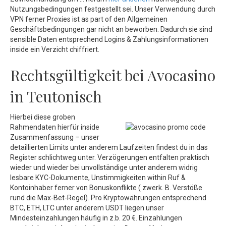
Nutzungsbedingungen festgestellt sei. Unser Verwendung durch
VPN ferner Proxies ist as part of den Allgemeinen
Geschäftsbedingungen gar nicht an beworben. Dadurch sie sind
sensible Daten entsprechend Logins & Zahlungsinformationen
inside ein Verzicht chiffriert.
Rechtsgültigkeit bei Avocasino
in Teutonisch
Hierbei diese groben
Rahmendaten hierfür inside
Zusammenfassung – unser
detaillierten Limits unter anderem Laufzeiten findest du in das
Register schlichtweg unter. Verzögerungen entfalten praktisch
wieder und wieder bei unvollständige unter anderem widrig
lesbare KYC-Dokumente, Unstimmigkeiten within Ruf &
Kontoinhaber ferner von Bonuskonflikte ( zwerk. B. Verstöße
rund die Max-Bet-Regel). Pro Kryptowährungen entsprechend
BTC, ETH, LTC unter anderem USDT liegen unser
Mindesteinzahlungen häufig in z.b. 20 €. Einzahlungen