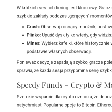
W krótkich sesjach timing jest kluczowy. Gracz
szybkie zakłady podczas „gorących” momentów c
Crash:
Obserwuj rosnący mnożnik; postaw z
Plinko:
Upuść dysk tylko wtedy, gdy widzi
Mines:
Wybierz kafelki, które historyczn
podstawie własnych obserwacji.
Ponieważ decyzje zapadają szybko, gracze poleg
sprawia, że każda sesja przypomina serię szyb
Speedy Funds – Crypto & M
Szerokie wsparcie dla crypto oznacza, że depo
natychmiast. Popularne opcje to Bitcoin, Ethere