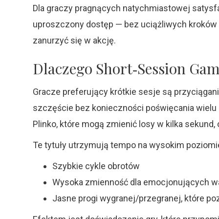
Dla graczy pragnących natychmiastowej satysfa
uproszczony dostęp — bez uciążliwych kroków re
zanurzyć się w akcję.
Dlaczego Short‑Session Gam
Gracze preferujący krótkie sesje są przyciągani
szczęście bez konieczności poświęcania wielu g
Plinko, które mogą zmienić losy w kilka sekund, 
Te tytuły utrzymują tempo na wysokim poziomie
Szybkie cykle obrotów
Wysoka zmienność dla emocjonujących w
Jasne progi wygranej/przegranej, które po