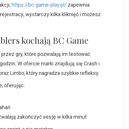
kcji,
https://bc-game-play.pl/
zapewnia
jestracji, wystarczy kilka kliknięć i możesz
blers kochają BC Game
 przez gry, które pozwalają im testować
odzin. W ofercie marki znajdują się Crash i
oraz Limbo, który nagradza szybkie refleksy.
, oferując:
ahań
zwalają zakończyć sesję w kilka minut