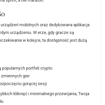
a sprint, a nie maraton.
Go
 urządzeń mobilnych oraz dedykowana aplikacja
każdym urządzeniu. W erze, gdy gracze są
czekiwania w kolejce, ta dostępność jest dużą
popularnych portfeli crypto
 zmiennych gier
rozpoczęciu gorącej sesji
ybkich kliknięć i minimalnego przewijania, Twoja
ki.