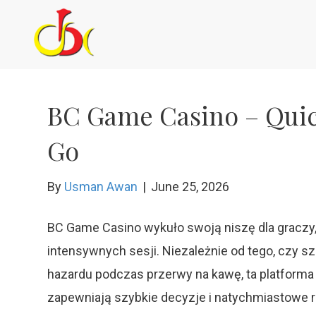
BC Game Casino – Quic
Go
By
Usman Awan
|
June 25, 2026
BC Game Casino wykuło swoją niszę dla graczy, k
intensywnych sesji. Niezależnie od tego, czy 
hazardu podczas przerwy na kawę, ta platforma 
zapewniają szybkie decyzje i natychmiastowe re