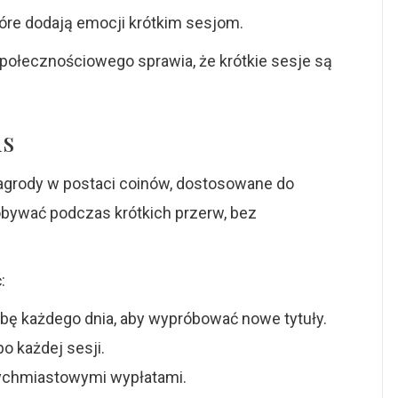
tóre dodają emocji krótkim sesjom.
połecznościowego sprawia, że krótkie sesje są
ns
nagrody w postaci coinów, dostosowane do
obywać podczas krótkich przerw, bez
:
bę każdego dnia, aby wypróbować nowe tytuły.
o każdej sesji.
tychmiastowymi wypłatami.