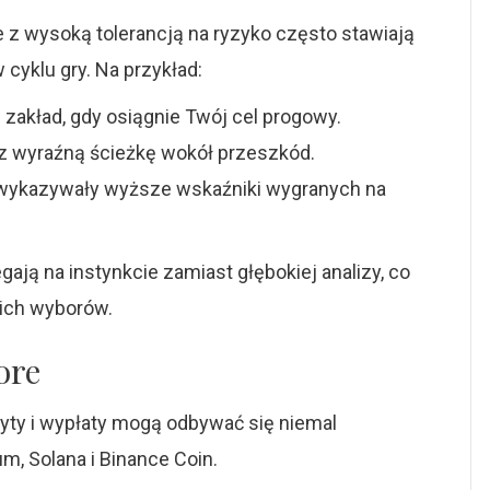
e z wysoką tolerancją na ryzyko często stawiają
yklu gry. Na przykład:
akład, gdy osiągnie Twój cel progowy.
sz wyraźną ścieżkę wokół przeszkód.
ie wykazywały wyższe wskaźniki wygranych na
ają na instynkcie zamiast głębokiej analizy, co
kich wyborów.
ore
zyty i wypłaty mogą odbywać się niemal
um, Solana i Binance Coin.