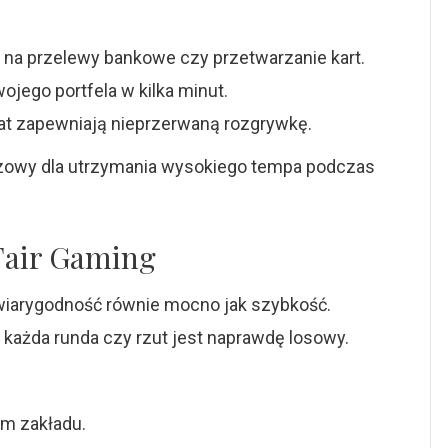
 na przelewy bankowe czy przetwarzanie kart.
ojego portfela w kilka minut.
łat zapewniają nieprzerwaną rozgrywkę.
czowy dla utrzymania wysokiego tempa podczas
 Fair Gaming
 wiarygodność równie mocno jak szybkość.
 każda runda czy rzut jest naprawdę losowy.
em zakładu.