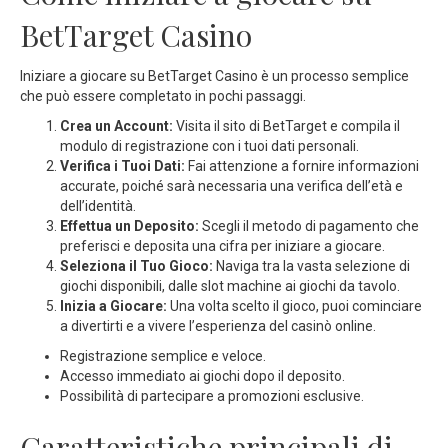
BetTarget Casino
Iniziare a giocare su BetTarget Casino è un processo semplice
che può essere completato in pochi passaggi.
Crea un Account:
Visita il sito di BetTarget e compila il
modulo di registrazione con i tuoi dati personali.
Verifica i Tuoi Dati:
Fai attenzione a fornire informazioni
accurate, poiché sarà necessaria una verifica dell’età e
dell’identità.
Effettua un Deposito:
Scegli il metodo di pagamento che
preferisci e deposita una cifra per iniziare a giocare.
Seleziona il Tuo Gioco:
Naviga tra la vasta selezione di
giochi disponibili, dalle slot machine ai giochi da tavolo.
Inizia a Giocare:
Una volta scelto il gioco, puoi cominciare
a divertirti e a vivere l’esperienza del casinò online.
Registrazione semplice e veloce.
Accesso immediato ai giochi dopo il deposito.
Possibilità di partecipare a promozioni esclusive.
Caratteristiche principali di