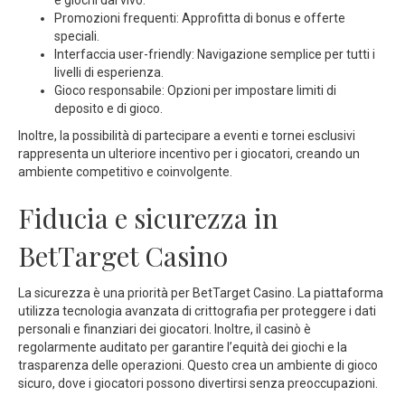
e giochi dal vivo.
Promozioni frequenti: Approfitta di bonus e offerte
speciali.
Interfaccia user-friendly: Navigazione semplice per tutti i
livelli di esperienza.
Gioco responsabile: Opzioni per impostare limiti di
deposito e di gioco.
Inoltre, la possibilità di partecipare a eventi e tornei esclusivi
rappresenta un ulteriore incentivo per i giocatori, creando un
ambiente competitivo e coinvolgente.
Fiducia e sicurezza in
BetTarget Casino
La sicurezza è una priorità per BetTarget Casino. La piattaforma
utilizza tecnologia avanzata di crittografia per proteggere i dati
personali e finanziari dei giocatori. Inoltre, il casinò è
regolarmente auditato per garantire l’equità dei giochi e la
trasparenza delle operazioni. Questo crea un ambiente di gioco
sicuro, dove i giocatori possono divertirsi senza preoccupazioni.