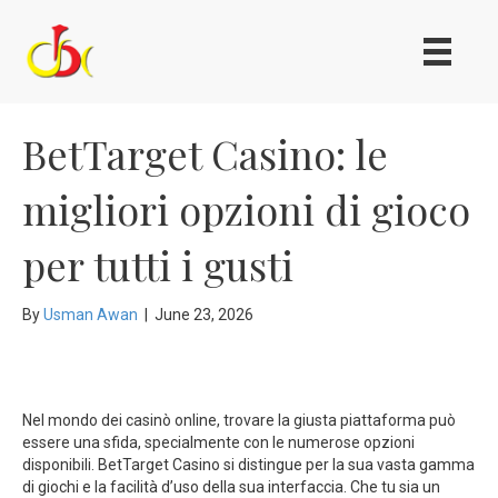
BetTarget Casino: le
migliori opzioni di gioco
per tutti i gusti
By
Usman Awan
|
June 23, 2026
Nel mondo dei casinò online, trovare la giusta piattaforma può
essere una sfida, specialmente con le numerose opzioni
disponibili. BetTarget Casino si distingue per la sua vasta gamma
di giochi e la facilità d’uso della sua interfaccia. Che tu sia un