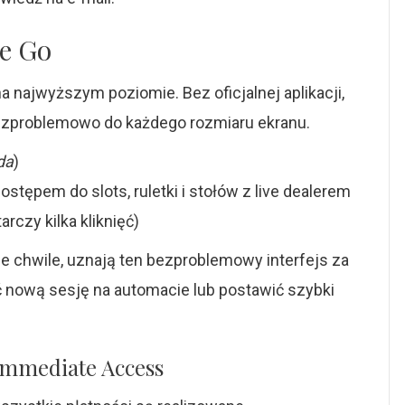
he Go
 najwyższym poziomie. Bez oficjalnej aplikacji,
ezproblemowo do każdego rozmiaru ekranu.
da
)
tępem do slots, ruletki i stołów z live dealerem
rczy kilka kliknięć)
e chwile, uznają ten bezproblemowy interfejs za
ć nową sesję na automacie lub postawić szybki
Immediate Access