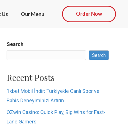
Order Now
t Us
Our Menu
Search
Search
Recent Posts
1xbet Mobil İndir: Türkiye’de Canlı Spor ve
Bahis Deneyiminizi Artırın
OZwin Casino: Quick Play, Big Wins for Fast-
Lane Gamers