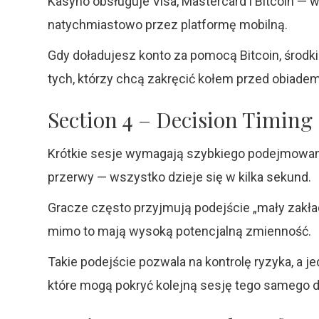
Kasyno obsługuje Visa, Mastercard i Bitcoin — 
natychmiastowo przez platformę mobilną.
Gdy doładujesz konto za pomocą Bitcoin, środki 
tych, którzy chcą zakręcić kołem przed obiadem
Section 4 – Decision Timing
Krótkie sesje wymagają szybkiego podejmowania
przerwy — wszystko dzieje się w kilka sekund.
Gracze często przyjmują podejście „mały zakład
mimo to mają wysoką potencjalną zmienność.
Takie podejście pozwala na kontrolę ryzyka, a 
które mogą pokryć kolejną sesję tego samego d