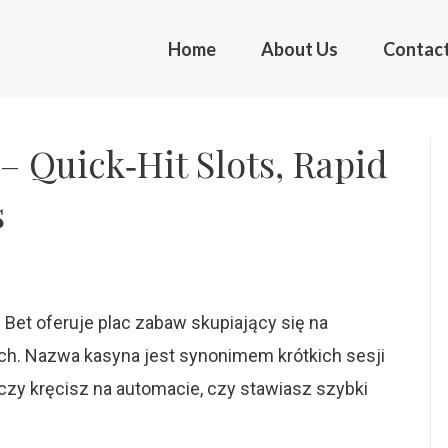
Home
About Us
Contac
 Quick‑Hit Slots, Rapid
s
Bet oferuje plac zabaw skupiający się na
ch. Nazwa kasyna jest synonimem krótkich sesji
 czy kręcisz na automacie, czy stawiasz szybki