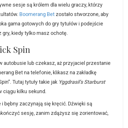
ywne sesje są królem dla wielu graczy, którzy
zultatów.
Boomerang Bet
zostało stworzone, aby
roka gama gotowych do gry tytułów i podejście
z gry, kiedy tylko masz ochotę.
uick Spin
 autobusie lub czekasz, aż przyjaciel przestanie
erang Bet na telefonie, klikasz na zakładkę
in”. Tutaj tytuły takie jak
Yggdrasil’s Starburst
 ciągu kilku sekund.
e i bębny zaczynają się kręcić. Dźwięki są
kończyć sesję, zanim zdążysz się zorientować,