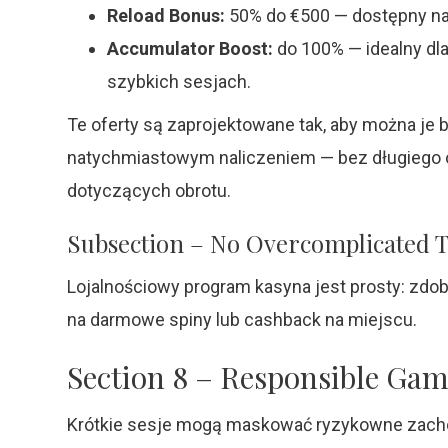
Reload Bonus:
50% do €500 — dostępny na
Accumulator Boost:
do 100% — idealny dla
szybkich sesjach.
Te oferty są zaprojektowane tak, aby można je b
natychmiastowym naliczeniem — bez długiego
dotyczących obrotu.
Subsection – No Overcomplicated T
Lojalnościowy program kasyna jest prosty: zdo
na darmowe spiny lub cashback na miejscu.
Section 8 – Responsible Gam
Krótkie sesje mogą maskować ryzykowne zachow