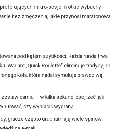
preferujących mikro‑sesje: krótkie wybuchy
wanie bez zmęczenia, jakie przynosi maratonowa
ktowana pod kątem szybkości. Każda runda trwa
u. Wariant „Quick Roulette” eliminuje tradycyjne
alonego koła, które nadal symuluje prawdziwą
zestaw ośmiu — w kilka sekund, obejrzeć, jak
ntynuować, czy wypłacić wygraną.
undy, gracze często uruchamiają wiele spinów
wiedź na e-mail.