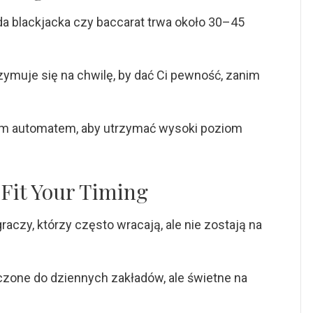
da blackjacka czy baccarat trwa około 30–45
zymuje się na chwilę, by dać Ci pewność, zanim
kim automatem, aby utrzymać wysoki poziom
 Fit Your Timing
aczy, którzy często wracają, ale nie zostają na
zone do dziennych zakładów, ale świetne na