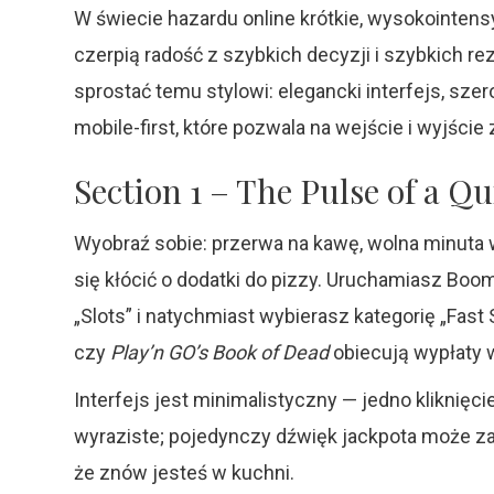
W świecie hazardu online krótkie, wysokointens
czerpią radość z szybkich decyzji i szybkich re
sprostać temu stylowi: elegancki interfejs, sze
mobile-first, które pozwala na wejście i wyjście 
Section 1 – The Pulse of a Q
Wyobraź sobie: przerwa na kawę, wolna minuta w
się kłócić o dodatki do pizzy. Uruchamiasz Boom
„Slots” i natychmiast wybierasz kategorię „Fast Sp
czy
Play’n GO’s Book of Dead
obiecują wypłaty w
Interfejs jest minimalistyczny — jedno kliknięci
wyraziste; pojedynczy dźwięk jackpota może za
że znów jesteś w kuchni.