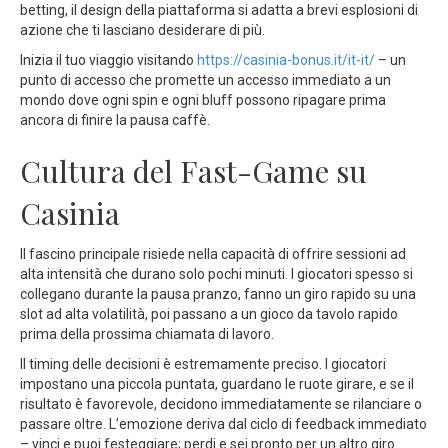
betting, il design della piattaforma si adatta a brevi esplosioni di
azione che ti lasciano desiderare di più.
Inizia il tuo viaggio visitando
https://casinia-bonus.it/it-it/
– un
punto di accesso che promette un accesso immediato a un
mondo dove ogni spin e ogni bluff possono ripagare prima
ancora di finire la pausa caffè.
Cultura del Fast-Game su
Casinia
Il fascino principale risiede nella capacità di offrire sessioni ad
alta intensità che durano solo pochi minuti. I giocatori spesso si
collegano durante la pausa pranzo, fanno un giro rapido su una
slot ad alta volatilità, poi passano a un gioco da tavolo rapido
prima della prossima chiamata di lavoro.
Il timing delle decisioni è estremamente preciso. I giocatori
impostano una piccola puntata, guardano le ruote girare, e se il
risultato è favorevole, decidono immediatamente se rilanciare o
passare oltre. L’emozione deriva dal ciclo di feedback immediato
– vinci e puoi festeggiare; perdi e sei pronto per un altro giro.