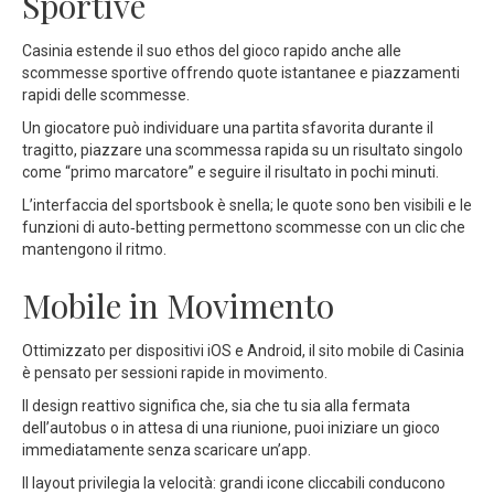
Sportive
Casinia estende il suo ethos del gioco rapido anche alle
scommesse sportive offrendo quote istantanee e piazzamenti
rapidi delle scommesse.
Un giocatore può individuare una partita sfavorita durante il
tragitto, piazzare una scommessa rapida su un risultato singolo
come “primo marcatore” e seguire il risultato in pochi minuti.
L’interfaccia del sportsbook è snella; le quote sono ben visibili e le
funzioni di auto‑betting permettono scommesse con un clic che
mantengono il ritmo.
Mobile in Movimento
Ottimizzato per dispositivi iOS e Android, il sito mobile di Casinia
è pensato per sessioni rapide in movimento.
Il design reattivo significa che, sia che tu sia alla fermata
dell’autobus o in attesa di una riunione, puoi iniziare un gioco
immediatamente senza scaricare un’app.
Il layout privilegia la velocità: grandi icone cliccabili conducono