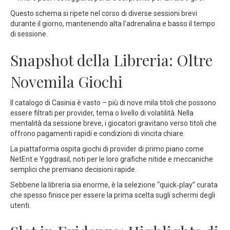
Questo schema si ripete nel corso di diverse sessioni brevi
durante il giorno, mantenendo alta l’adrenalina e basso il tempo
di sessione.
Snapshot della Libreria: Oltre
Novemila Giochi
Il catalogo di Casinia è vasto – più di nove mila titoli che possono
essere filtrati per provider, tema o livello di volatilità. Nella
mentalità da sessione breve, i giocatori gravitano verso titoli che
offrono pagamenti rapidi e condizioni di vincita chiare.
La piattaforma ospita giochi di provider di primo piano come
NetEnt e Yggdrasil, noti per le loro grafiche nitide e meccaniche
semplici che premiano decisioni rapide.
Sebbene la libreria sia enorme, è la selezione “quick‑play” curata
che spesso finisce per essere la prima scelta sugli schermi degli
utenti.