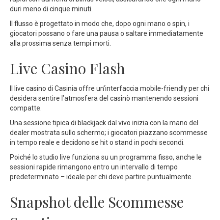
duri meno di cinque minuti.
Il flusso è progettato in modo che, dopo ogni mano o spin, i
giocatori possano o fare una pausa o saltare immediatamente
alla prossima senza tempi morti.
Live Casino Flash
Il live casino di Casinia offre un’interfaccia mobile-friendly per chi
desidera sentire l’atmosfera del casinò mantenendo sessioni
compatte.
Una sessione tipica di blackjack dal vivo inizia con la mano del
dealer mostrata sullo schermo; i giocatori piazzano scommesse
in tempo reale e decidono se hit o stand in pochi secondi.
Poiché lo studio live funziona su un programma fisso, anche le
sessioni rapide rimangono entro un intervallo di tempo
predeterminato – ideale per chi deve partire puntualmente.
Snapshot delle Scommesse