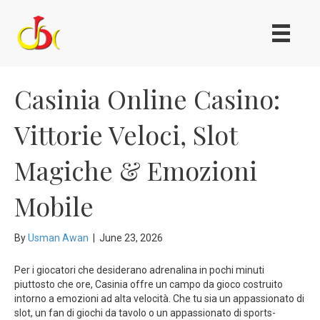
Casinia Online Casino:
Vittorie Veloci, Slot
Magiche & Emozioni
Mobile
By
Usman Awan
|
June 23, 2026
Per i giocatori che desiderano adrenalina in pochi minuti
piuttosto che ore, Casinia offre un campo da gioco costruito
intorno a emozioni ad alta velocità. Che tu sia un appassionato di
slot, un fan di giochi da tavolo o un appassionato di sports-