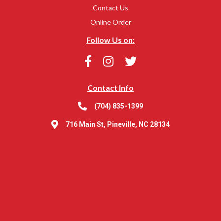
Contact Us
Online Order
Follow Us on:
Contact Info
(704) 835-1399
716 Main St, Pineville, NC 28134