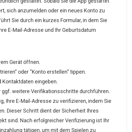
ndlich gestaltet. Sobald Sie die App gestartet
ert, sich anzumelden oder ein neues Konto zu
 führt Sie durch ein kurzes Formular, in dem Sie
hre E-Mail-Adresse und Ihr Geburtsdatum
rem Gerät öffnen.
rieren” oder “Konto erstellen” tippen.
d Kontaktdaten eingeben.
 ggf. weitere Verifikationsschritte durchführen.
g, Ihre E-Mail-Adresse zu verifizieren, indem Sie
en. Dieser Schritt dient der Sicherheit Ihres
kt sind. Nach erfolgreicher Verifizierung ist Ihr
Einzahlung tätigen, um mit dem Spielen zu