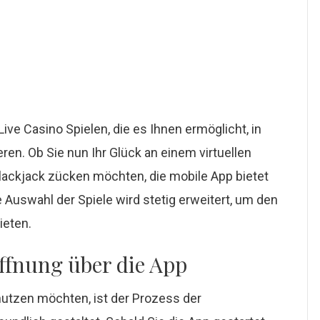
)
Live Casino Spielen, die es Ihnen ermöglicht, in
eren. Ob Sie nun Ihr Glück an einem virtuellen
lackjack zücken möchten, die mobile App bietet
e Auswahl der Spiele wird stetig erweitert, um den
ieten.
ffnung über die App
 nutzen möchten, ist der Prozess der