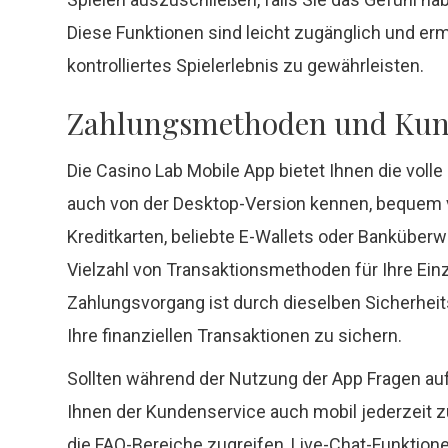
Diese Funktionen sind leicht zugänglich und erm
kontrolliertes Spielerlebnis zu gewährleisten.
Zahlungsmethoden und Kund
Die Casino Lab Mobile App bietet Ihnen die voll
auch von der Desktop-Version kennen, bequem v
Kreditkarten, beliebte E-Wallets oder Banküber
Vielzahl von Transaktionsmethoden für Ihre Ei
Zahlungsvorgang ist durch dieselben Sicherhei
Ihre finanziellen Transaktionen zu sichern.
Sollten während der Nutzung der App Fragen au
Ihnen der Kundenservice auch mobil jederzeit z
die FAQ-Bereiche zugreifen, Live-Chat-Funktion