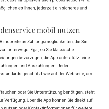
öglichen es Ihnen, jederzeit ein sicheres und
enservice mobil nutzen
e Bandbreite an Zahlungsmöglichkeiten, die Sie
on unterwegs. Egal, ob Sie klassische
weisungen bevorzugen, die App unterstützt eine
nzahlungen und Auszahlungen. Jeder
tsstandards geschützt wie auf der Webseite, um
ftauchen oder Sie Unterstützung benötigen, steht
ur Verfügung. Über die App können Sie direkt auf
en nutzen oder Kontaktinformationen für weitere