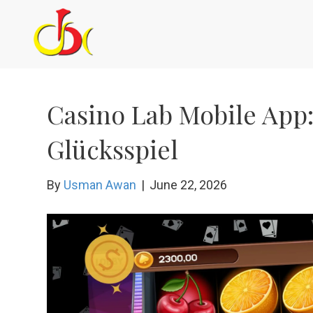
Casino Lab Mobile App: 
Glücksspiel
By
Usman Awan
|
June 22, 2026