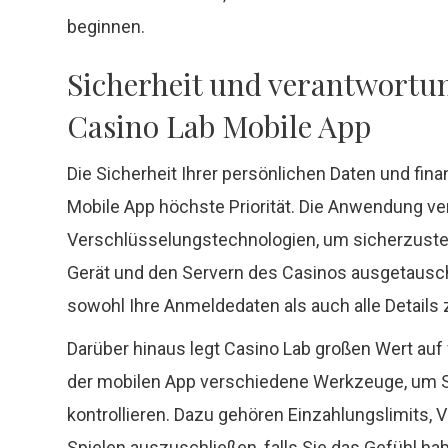
beginnen.
Sicherheit und verantwortun
Casino Lab Mobile App
Die Sicherheit Ihrer persönlichen Daten und fina
Mobile App höchste Priorität. Die Anwendung ve
Verschlüsselungstechnologien, um sicherzustell
Gerät und den Servern des Casinos ausgetauscht
sowohl Ihre Anmeldedaten als auch alle Details
Darüber hinaus legt Casino Lab großen Wert auf
der mobilen App verschiedene Werkzeuge, um Spi
kontrollieren. Dazu gehören Einzahlungslimits, V
Spielen auszuschließen, falls Sie das Gefühl hab