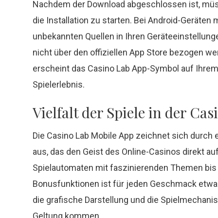
Nachdem der Download abgeschlossen ist, müss
die Installation zu starten. Bei Android-Geräten
unbekannten Quellen in Ihren Geräteeinstellunge
nicht über den offiziellen App Store bezogen wer
erscheint das Casino Lab App-Symbol auf Ihrem S
Spielerlebnis.
Vielfalt der Spiele in der Ca
Die Casino Lab Mobile App zeichnet sich durch 
aus, das den Geist des Online-Casinos direkt auf
Spielautomaten mit faszinierenden Themen bis 
Bonusfunktionen ist für jeden Geschmack etwas 
die grafische Darstellung und die Spielmechani
Geltung kommen.