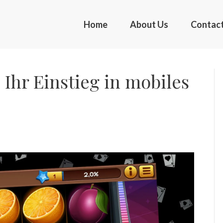
Home
About Us
Contac
Ihr Einstieg in mobiles