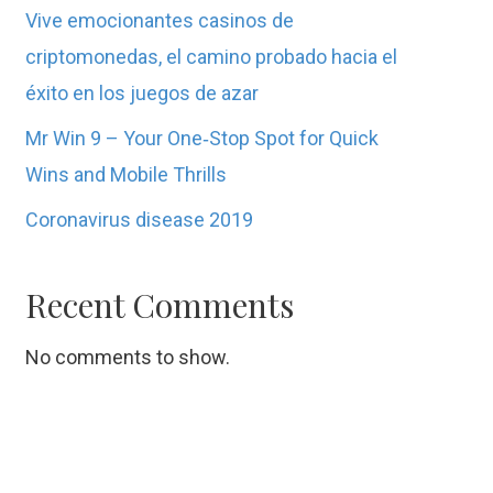
Vive emocionantes casinos de
criptomonedas, el camino probado hacia el
éxito en los juegos de azar
Mr Win 9 – Your One‑Stop Spot for Quick
Wins and Mobile Thrills
Coronavirus disease 2019
Recent Comments
No comments to show.