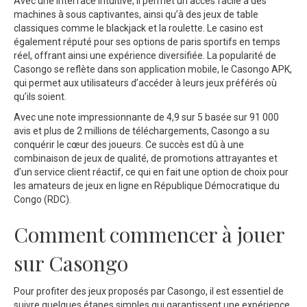
Avec une interface intuitive, il permet un accès facile à des
machines à sous captivantes, ainsi qu’à des jeux de table
classiques comme le blackjack et la roulette. Le casino est
également réputé pour ses options de paris sportifs en temps
réel, offrant ainsi une expérience diversifiée. La popularité de
Casongo se reflète dans son application mobile, le Casongo APK,
qui permet aux utilisateurs d’accéder à leurs jeux préférés où
qu’ils soient.
Avec une note impressionnante de 4,9 sur 5 basée sur 91 000
avis et plus de 2 millions de téléchargements, Casongo a su
conquérir le cœur des joueurs. Ce succès est dû à une
combinaison de jeux de qualité, de promotions attrayantes et
d’un service client réactif, ce qui en fait une option de choix pour
les amateurs de jeux en ligne en République Démocratique du
Congo (RDC).
Comment commencer à jouer
sur Casongo
Pour profiter des jeux proposés par Casongo, il est essentiel de
suivre quelques étapes simples qui garantissent une expérience