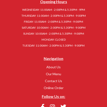
Opening Hours
WEDNESDAY: 11:00AM - 2:00PM & 5.30PM - 9PM
THURSDAY: 11:00AM - 2:00PM & 5.30PM - 9:00PM
FRIDAY: 11:00AM - 2:00PM & 5.30PM - 9:00PM
SATURDAY: 10:00AM - 2:00PM & 5.30PM - 9:00PM
SUNDAY: 10:00AM - 2:00PM & 5.30PM - 9:00PM
MONDAY: CLOSED
TUESDAY: 11:00AM - 2:00PM & 5.30PM - 9:00PM
Navigation
About Us
Our Menu
Contact Us
Online Order
Follow Us on: