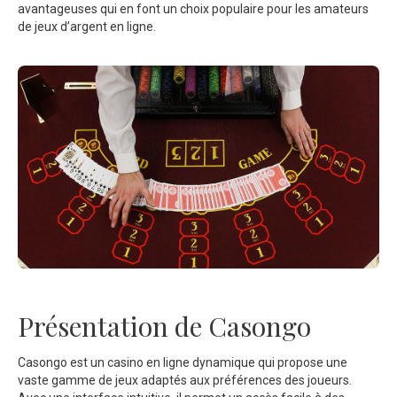
avantageuses qui en font un choix populaire pour les amateurs
de jeux d’argent en ligne.
Présentation de Casongo
Casongo est un casino en ligne dynamique qui propose une
vaste gamme de jeux adaptés aux préférences des joueurs.