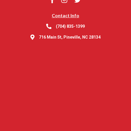
Contact Info
(704) 835-1399
716 Main St, Pineville, NC 28134