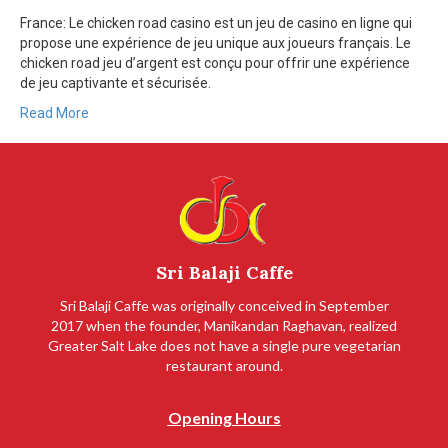
France: Le chicken road casino est un jeu de casino en ligne qui
propose une expérience de jeu unique aux joueurs français. Le
chicken road jeu d’argent est conçu pour offrir une expérience
de jeu captivante et sécurisée.
Read More
Sri Balaji Caffe
Sri Balaji Caffe was originally conceived in September
2017 when the founder, Manikandan Raghavan, realized
Greater Salt Lake does not have a single pure vegetarian
restaurant around.
Opening Hours