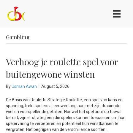
Gambling
Verhoog je roulette spel voor
buitengewone winsten
By
Usman Awan
|
August 5, 2026
De Basis van Roulette Strategie Roulette, een spel van kans en
spanning, trekt spelers al eeuwenlang aan met zijn draaiende
wiel en voorspellende getallen. Hoewel het spel puur op toeval
berust, zijn er strategieën die spelers kunnen toepassen om hun
spelervaring te verbeteren en potentieel hun winstkansen te
vergroten. Het begrijpen van de verschillende soorten…