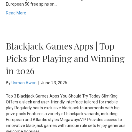
European 50 free spins on…
Read More
Blackjack Games Apps | Top
Picks for Playing and Winning
in 2026
By
Usman Awan
|
June 23, 2026
Top 3 Blackjack Games Apps You Should Try Today SlimKing
Offers a sleek and user-friendly interface tailored for mobile
play Regularly hosts exclusive blackjack tournaments with big
prize pools Features a variety of blackjack variants, including
European and Atlantic styles MegawaysVIP Provides access to
innovative blackjack games with unique rule sets Enjoy generous
welcome bonuses…