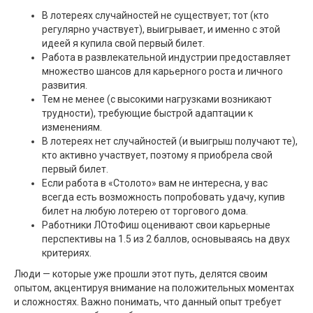
В лотереях случайностей не существует; тот (кто
регулярно участвует), выигрывает, и именно с этой
идеей я купила свой первый билет.
Работа в развлекательной индустрии предоставляет
множество шансов для карьерного роста и личного
развития.
Тем не менее (с высокими нагрузками возникают
трудности), требующие быстрой адаптации к
изменениям.
В лотереях нет случайностей (и выигрыш получают те),
кто активно участвует, поэтому я приобрела свой
первый билет.
Если работа в «Столото» вам не интересна, у вас
всегда есть возможность попробовать удачу, купив
билет на любую лотерею от торгового дома.
Работники ЛОтоФиш оценивают свои карьерные
перспективы на 1.5 из 2 баллов, основываясь на двух
критериях.
Люди — которые уже прошли этот путь, делятся своим
опытом, акцентируя внимание на положительных моментах
и сложностях. Важно понимать, что данный опыт требует