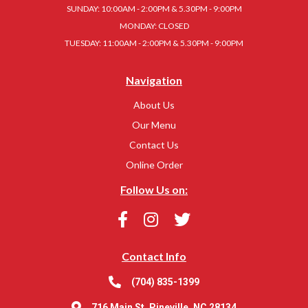
SUNDAY: 10:00AM - 2:00PM & 5.30PM - 9:00PM
MONDAY: CLOSED
TUESDAY: 11:00AM - 2:00PM & 5.30PM - 9:00PM
Navigation
About Us
Our Menu
Contact Us
Online Order
Follow Us on:
Contact Info
(704) 835-1399
716 Main St, Pineville, NC 28134