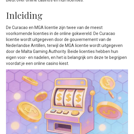
biedt over online casino’s en hun licenties.
Inleiding
De Curacao en MGA licentie zijn twee van de meest
voorkomende licenties in de online gokwereld. De Curacao
licentie wordt uitgegeven door de gouvernement van de
Nederlandse Antillen, terwijl de MGA licentie wordt uitgegeven
door de Malta Gaming Authority. Beide licenties hebben hun
eigen voor- en nadelen, en het is belangrijk om deze te begrijpen
voordat je een online casino kiest.