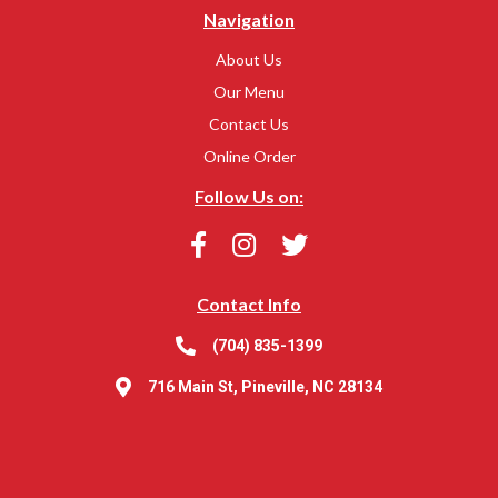
Navigation
About Us
Our Menu
Contact Us
Online Order
Follow Us on:
Contact Info
(704) 835-1399
716 Main St, Pineville, NC 28134