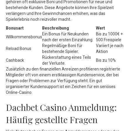
gehören oft exklusive Boni und Promotionen für neue und
bestehende Kunden. Diese Angebote können Ihre Spielzeit
verlängern und Ihre Gewinnchancen erhöhen, was das
Spielerlebnis noch reizvoller macht.
Bonusart
Beschreibung
Wert
Ein Bonus für Neukunden
Bis zu 1000€ +
Willkommensbonus
nach der ersten Einzahlung.
500 Freispiele
Regelmäßige Boni für
Variiert je nach
Reload Bonus
bestehende Spieler.
Aktion
Rückerstattung eines Teils
Cashback
Bis zu 10%
der Verluste.
Zusätzlich zu den finanziellen Anreizen profitieren registrierte
Mitglieder oft von einem erstklassigen Kundenservice, der bei
Fragen oder Problemen zur Verfügung steht. Ein gut
organisierter Kundensupport ist ein Zeichen für ein seriöses
Online-Casino.
Dachbet Casino Anmeldung:
Häufig gestellte Fragen