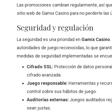
Las promociones cambian regularmente, así que a
sitio web de Gamix Casino para no perderte las
Seguridad y regulación
La seguridad es una prioridad en
Gamix Casino
.
autoridades de juego reconocidas, lo que garanti
medidas de seguridad implementadas se encue
Cifrado SSL:
Protección de datos personal
cifrado avanzada.
Juego responsable:
Herramientas y recurs
control sobre sus hábitos de juego.
Auditorías externas:
Juegos auditados reg
sean justas.