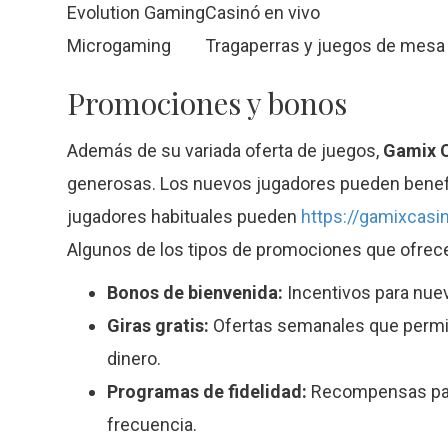
Evolution Gaming
Casinó en vivo
Microgaming
Tragaperras y juegos de mesa
Promociones y bonos
Además de su variada oferta de juegos,
Gamix 
generosas. Los nuevos jugadores pueden benefi
jugadores habituales pueden
https://gamixcas
Algunos de los tipos de promociones que ofrece
Bonos de bienvenida:
Incentivos para nuev
Giras gratis:
Ofertas semanales que permit
dinero.
Programas de fidelidad:
Recompensas par
frecuencia.