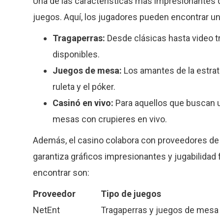
Una de las características más impresionantes
juegos. Aquí, los jugadores pueden encontrar u
Tragaperras:
Desde clásicas hasta video t
disponibles.
Juegos de mesa:
Los amantes de la estrate
ruleta y el póker.
Casinó en vivo:
Para aquellos que buscan u
mesas con crupieres en vivo.
Además, el casino colabora con proveedores de
garantiza gráficos impresionantes y jugabilidad
encontrar son:
Proveedor
Tipo de juegos
NetEnt
Tragaperras y juegos de mesa