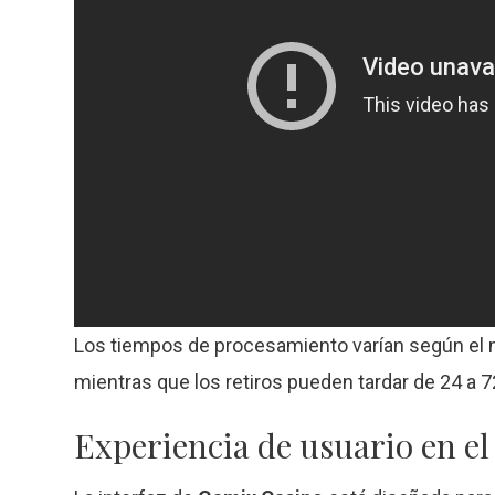
Los tiempos de procesamiento varían según el m
mientras que los retiros pueden tardar de 24 a 7
Experiencia de usuario en el 