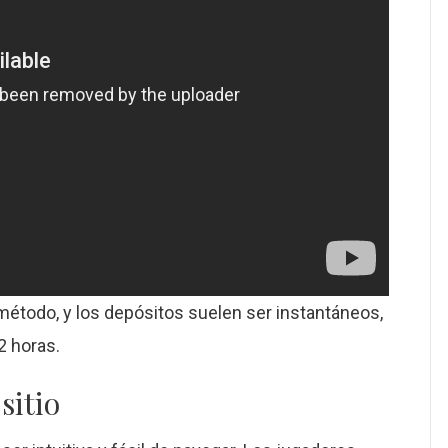
étodo, y los depósitos suelen ser instantáneos,
2 horas.
sitio