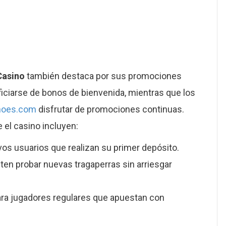
Casino
también destaca por sus promociones
ciarse de bonos de bienvenida, mientras que los
inoes.com
disfrutar de promociones continuas.
 el casino incluyen:
os usuarios que realizan su primer depósito.
en probar nuevas tragaperras sin arriesgar
a jugadores regulares que apuestan con