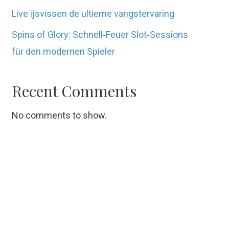
Live ijsvissen de ultieme vangstervaring
Spins of Glory: Schnell‑Feuer Slot‑Sessions
für den modernen Spieler
Recent Comments
No comments to show.