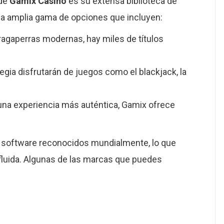
 de
Gamix Casino
es su extensa biblioteca de
na amplia gama de opciones que incluyen:
ragaperras modernas, hay miles de títulos
gia disfrutarán de juegos como el blackjack, la
na experiencia más auténtica, Gamix ofrece
 software reconocidos mundialmente, lo que
 fluida. Algunas de las marcas que puedes