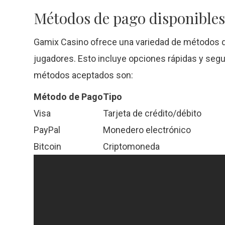
Métodos de pago disponible
Gamix Casino ofrece una variedad de métodos de
jugadores. Esto incluye opciones rápidas y segu
métodos aceptados son:
Método de Pago
Tipo
Visa
Tarjeta de crédito/débito
PayPal
Monedero electrónico
Bitcoin
Criptomoneda