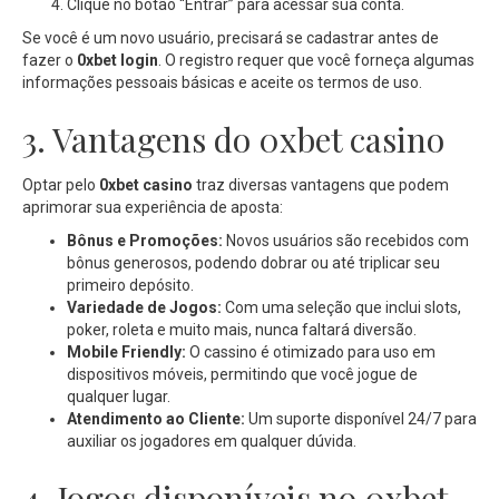
Clique no botão “Entrar” para acessar sua conta.
Se você é um novo usuário, precisará se cadastrar antes de
fazer o
0xbet login
. O registro requer que você forneça algumas
informações pessoais básicas e aceite os termos de uso.
3. Vantagens do 0xbet casino
Optar pelo
0xbet casino
traz diversas vantagens que podem
aprimorar sua experiência de aposta:
Bônus e Promoções:
Novos usuários são recebidos com
bônus generosos, podendo dobrar ou até triplicar seu
primeiro depósito.
Variedade de Jogos:
Com uma seleção que inclui slots,
poker, roleta e muito mais, nunca faltará diversão.
Mobile Friendly:
O cassino é otimizado para uso em
dispositivos móveis, permitindo que você jogue de
qualquer lugar.
Atendimento ao Cliente:
Um suporte disponível 24/7 para
auxiliar os jogadores em qualquer dúvida.
4. Jogos disponíveis no 0xbet