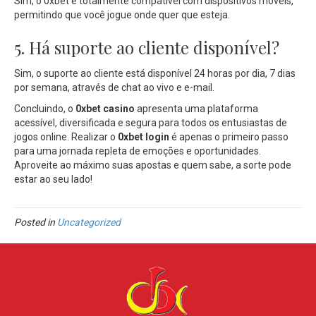
Sim, o 0xbet é totalmente compatível com dispositivos móveis,
permitindo que você jogue onde quer que esteja.
5. Há suporte ao cliente disponível?
Sim, o suporte ao cliente está disponível 24 horas por dia, 7 dias
por semana, através de chat ao vivo e e-mail.
Concluindo, o
0xbet casino
apresenta uma plataforma
acessível, diversificada e segura para todos os entusiastas de
jogos online. Realizar o
0xbet login
é apenas o primeiro passo
para uma jornada repleta de emoções e oportunidades.
Aproveite ao máximo suas apostas e quem sabe, a sorte pode
estar ao seu lado!
Posted in
Uncategorized