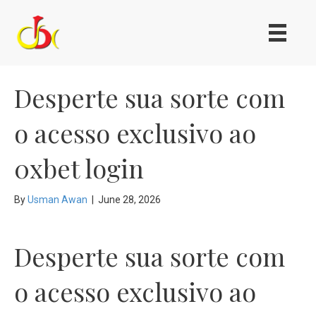
Desperte sua sorte com
o acesso exclusivo ao
0xbet login
By
Usman Awan
|
June 28, 2026
Desperte sua sorte com
o acesso exclusivo ao