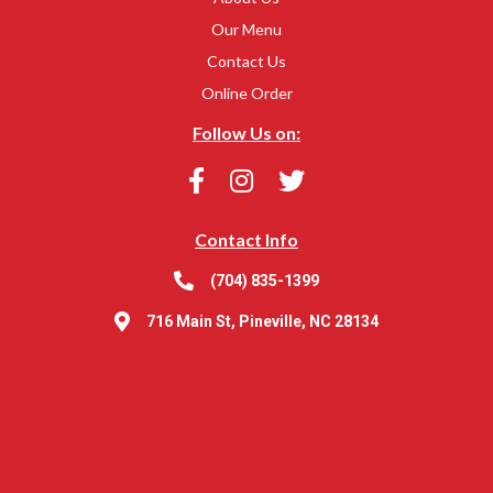
Our Menu
Contact Us
Online Order
Follow Us on:
Contact Info
(704) 835-1399
716 Main St, Pineville, NC 28134