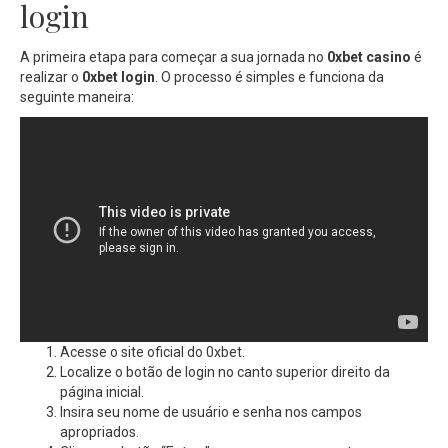
login
A primeira etapa para começar a sua jornada no
0xbet casino
é
realizar o
0xbet login
. O processo é simples e funciona da
seguinte maneira:
Acesse o site oficial do 0xbet.
Localize o botão de login no canto superior direito da
página inicial.
Insira seu nome de usuário e senha nos campos
apropriados.