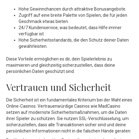
Hohe Gewinnchancen durch attraktive Bonusangebote.
Zugriff auf eine breite Palette von Spielen, die für jeden
Geschmack etwas bieten.
24/7 Kundenservice, was bedeutet, dass Hilfe immer
verfügbar ist.
Hohe Sicherheitsstandards, die den Schutz deiner Daten
gewährleisten.
Diese Vorteile ermöglichen es dir, dein Spielerlebnis zu
maximieren und gleichzeitig sicherzustellen, dass deine
persönlichen Daten geschützt sind.
Vertrauen und Sicherheit
Die Sicherheit ist ein fundamentales Kriterium bei der Wahl eines
Online-Casinos. Vertrauenwürdige Casinos wie MadCasino
setzen auf modernste Sicherheitsmaßnahmen, um die Daten
ihrer Spieler zu schützen. Sie nutzen SSL-Verschlüsselung, um
sicherzustellen, dass alle Transaktionen sicher sind und deine
persönlichen Informationen nicht in die falschen Hände geraten.