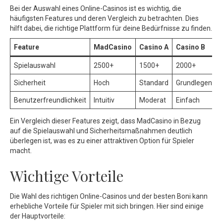
Bei der Auswahl eines Online-Casinos ist es wichtig, die
häufigsten Features und deren Vergleich zu betrachten. Dies
hilft dabei, die richtige Plattform für deine Bedürfnisse zu finden.
Feature
MadCasino
Casino A
Casino B
Spielauswahl
2500+
1500+
2000+
Sicherheit
Hoch
Standard
Grundlegend
Benutzerfreundlichkeit
Intuitiv
Moderat
Einfach
Ein Vergleich dieser Features zeigt, dass MadCasino in Bezug
auf die Spielauswahl und Sicherheitsmaßnahmen deutlich
überlegen ist, was es zu einer attraktiven Option für Spieler
macht.
Wichtige Vorteile
Die Wahl des richtigen Online-Casinos und der besten Boni kann
erhebliche Vorteile für Spieler mit sich bringen. Hier sind einige
der Hauptvorteile: