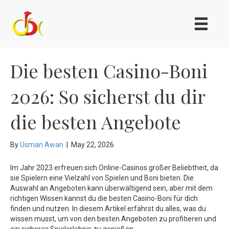
Die besten Casino-Boni
2026: So sicherst du dir
die besten Angebote
By
Usman Awan
|
May 22, 2026
Im Jahr 2023 erfreuen sich Online-Casinos großer Beliebtheit, da
sie Spielern eine Vielzahl von Spielen und Boni bieten. Die
Auswahl an Angeboten kann überwältigend sein, aber mit dem
richtigen Wissen kannst du die besten Casino-Boni für dich
finden und nutzen. In diesem Artikel erfährst du alles, was du
wissen musst, um von den besten Angeboten zu profitieren und