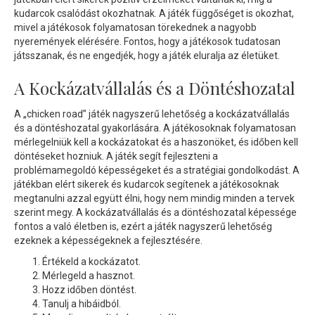
kudarcok csalódást okozhatnak. A játék függőséget is okozhat,
mivel a játékosok folyamatosan törekednek a nagyobb
nyeremények elérésére. Fontos, hogy a játékosok tudatosan
játsszanak, és ne engedjék, hogy a játék eluralja az életüket.
A Kockázatvállalás és a Döntéshozatal
A „chicken road” játék nagyszerű lehetőség a kockázatvállalás
és a döntéshozatal gyakorlására. A játékosoknak folyamatosan
mérlegelniük kell a kockázatokat és a haszonöket, és időben kell
döntéseket hozniuk. A játék segít fejleszteni a
problémamegoldó képességeket és a stratégiai gondolkodást. A
játékban elért sikerek és kudarcok segítenek a játékosoknak
megtanulni azzal együtt élni, hogy nem mindig minden a tervek
szerint megy. A kockázatvállalás és a döntéshozatal képessége
fontos a való életben is, ezért a játék nagyszerű lehetőség
ezeknek a képességeknek a fejlesztésére.
Értékeld a kockázatot.
Mérlegeld a hasznot.
Hozz időben döntést.
Tanulj a hibáidból.