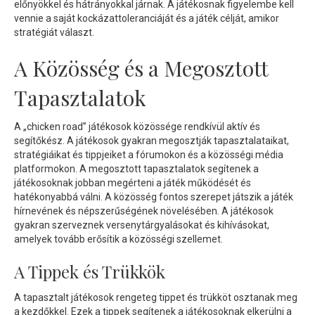
előnyökkel és hátrányokkal járnak. A játékosnak figyelembe kell
vennie a saját kockázattoleranciáját és a játék célját, amikor
stratégiát választ.
A Közösség és a Megosztott
Tapasztalatok
A „chicken road” játékosok közössége rendkívül aktív és
segítőkész. A játékosok gyakran megosztják tapasztalataikat,
stratégiáikat és tippjeiket a fórumokon és a közösségi média
platformokon. A megosztott tapasztalatok segítenek a
játékosoknak jobban megérteni a játék működését és
hatékonyabbá válni. A közösség fontos szerepet játszik a játék
hírnevének és népszerűségének növelésében. A játékosok
gyakran szerveznek versenytárgyalásokat és kihívásokat,
amelyek tovább erősítik a közösségi szellemet.
A Tippek és Trükkök
A tapasztalt játékosok rengeteg tippet és trükköt osztanak meg
a kezdőkkel. Ezek a tippek segítenek a játékosoknak elkerülni a