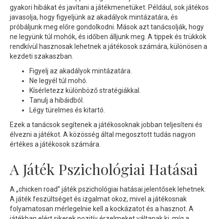
gyakori hibákat és javítani a játékmenetüket. Például, sok játékos
javasolja, hogy figyeljünk az akadályok mintázatára, és
próbáljunk meg előre gondolkodni. Mások azt tanácsolják, hogy
ne legyünk túl mohók, és időben álljunk meg. A tippek és trükkök
rendkívül hasznosak lehetnek a játékosok számára, különösen a
kezdeti szakaszban.
Figyelj az akadályok mintázatára.
Ne legyél túl mohó.
Kísérletezz különböző stratégiákkal.
Tanulj a hibáidból.
Légy türelmes és kitartó.
Ezek a tanácsok segítenek a játékosoknak jobban teljesíteni és
élvezni a játékot. A közösség által megosztott tudás nagyon
értékes a játékosok számára.
A Játék Pszichológiai Hatásai
A „chicken road” játék pszichológiai hatásai jelentősek lehetnek.
A játék feszültséget és izgalmat okoz, mivel a játékosnak
folyamatosan mérlegelnie kell a kockázatot és a hasznot. A
játékban elért sikerek pozitív érzelmeket váltanak ki, míg a