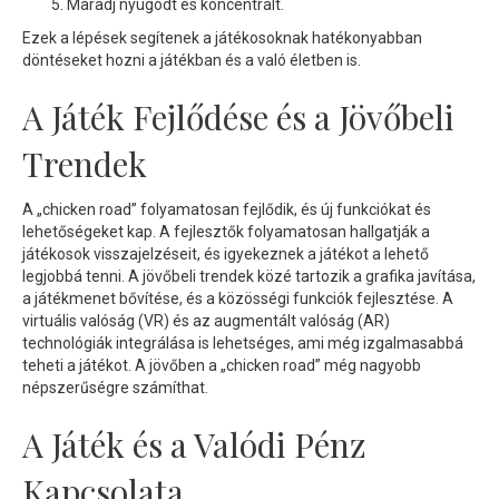
Maradj nyugodt és koncentrált.
Ezek a lépések segítenek a játékosoknak hatékonyabban
döntéseket hozni a játékban és a való életben is.
A Játék Fejlődése és a Jövőbeli
Trendek
A „chicken road” folyamatosan fejlődik, és új funkciókat és
lehetőségeket kap. A fejlesztők folyamatosan hallgatják a
játékosok visszajelzéseit, és igyekeznek a játékot a lehető
legjobbá tenni. A jövőbeli trendek közé tartozik a grafika javítása,
a játékmenet bővítése, és a közösségi funkciók fejlesztése. A
virtuális valóság (VR) és az augmentált valóság (AR)
technológiák integrálása is lehetséges, ami még izgalmasabbá
teheti a játékot. A jövőben a „chicken road” még nagyobb
népszerűségre számíthat.
A Játék és a Valódi Pénz
Kapcsolata