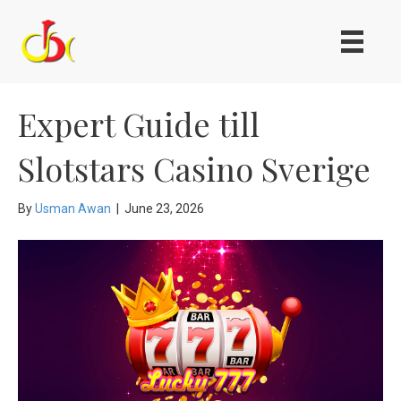
Expert Guide till
Slotstars Casino Sverige
By
Usman Awan
|
June 23, 2026