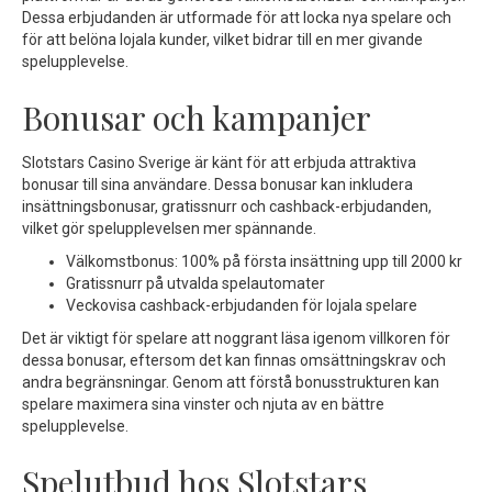
Dessa erbjudanden är utformade för att locka nya spelare och
för att belöna lojala kunder, vilket bidrar till en mer givande
spelupplevelse.
Bonusar och kampanjer
Slotstars Casino Sverige är känt för att erbjuda attraktiva
bonusar till sina användare. Dessa bonusar kan inkludera
insättningsbonusar, gratissnurr och cashback-erbjudanden,
vilket gör spelupplevelsen mer spännande.
Välkomstbonus: 100% på första insättning upp till 2000 kr
Gratissnurr på utvalda spelautomater
Veckovisa cashback-erbjudanden för lojala spelare
Det är viktigt för spelare att noggrant läsa igenom villkoren för
dessa bonusar, eftersom det kan finnas omsättningskrav och
andra begränsningar. Genom att förstå bonusstrukturen kan
spelare maximera sina vinster och njuta av en bättre
spelupplevelse.
Spelutbud hos Slotstars