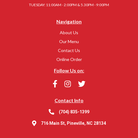
TUESDAY: 11:00AM - 2:00PM & 5.30PM - 9:00PM
Navigation
About Us
Our Menu
Contact Us
Online Order
Follow Us on:
Contact Info
(704) 835-1399
716 Main St, Pineville, NC 28134