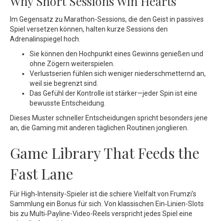
Why Short Sessions Win Hearts
Im Gegensatz zu Marathon-Sessions, die den Geist in passives
Spiel versetzen können, halten kurze Sessions den
Adrenalinspiegel hoch.
Sie können den Hochpunkt eines Gewinns genießen und
ohne Zögern weiterspielen.
Verlustserien fühlen sich weniger niederschmetternd an,
weil sie begrenzt sind.
Das Gefühl der Kontrolle ist stärker—jeder Spin ist eine
bewusste Entscheidung.
Dieses Muster schneller Entscheidungen spricht besonders jene
an, die Gaming mit anderen täglichen Routinen jonglieren.
Game Library That Feeds the
Fast Lane
Für High‑Intensity-Spieler ist die schiere Vielfalt von Frumzi’s
Sammlung ein Bonus für sich. Von klassischen Ein‑Linien-Slots
bis zu Multi‑Payline-Video-Reels verspricht jedes Spiel eine