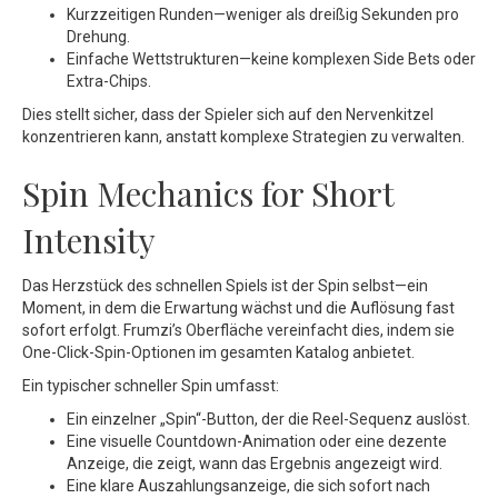
Kurzzeitigen Runden—weniger als dreißig Sekunden pro
Drehung.
Einfache Wettstrukturen—keine komplexen Side Bets oder
Extra-Chips.
Dies stellt sicher, dass der Spieler sich auf den Nervenkitzel
konzentrieren kann, anstatt komplexe Strategien zu verwalten.
Spin Mechanics for Short
Intensity
Das Herzstück des schnellen Spiels ist der Spin selbst—ein
Moment, in dem die Erwartung wächst und die Auflösung fast
sofort erfolgt. Frumzi’s Oberfläche vereinfacht dies, indem sie
One-Click-Spin-Optionen im gesamten Katalog anbietet.
Ein typischer schneller Spin umfasst:
Ein einzelner „Spin“-Button, der die Reel-Sequenz auslöst.
Eine visuelle Countdown-Animation oder eine dezente
Anzeige, die zeigt, wann das Ergebnis angezeigt wird.
Eine klare Auszahlungsanzeige, die sich sofort nach