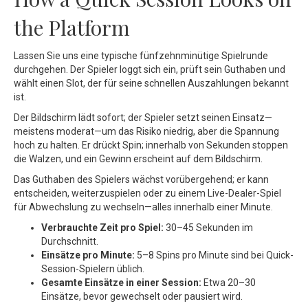
the Platform
Lassen Sie uns eine typische fünfzehnminütige Spielrunde
durchgehen. Der Spieler loggt sich ein, prüft sein Guthaben und
wählt einen Slot, der für seine schnellen Auszahlungen bekannt
ist.
Der Bildschirm lädt sofort; der Spieler setzt seinen Einsatz—
meistens moderat—um das Risiko niedrig, aber die Spannung
hoch zu halten. Er drückt Spin; innerhalb von Sekunden stoppen
die Walzen, und ein Gewinn erscheint auf dem Bildschirm.
Das Guthaben des Spielers wächst vorübergehend; er kann
entscheiden, weiterzuspielen oder zu einem Live-Dealer-Spiel
für Abwechslung zu wechseln—alles innerhalb einer Minute.
Verbrauchte Zeit pro Spiel:
30–45 Sekunden im
Durchschnitt.
Einsätze pro Minute:
5–8 Spins pro Minute sind bei Quick-
Session-Spielern üblich.
Gesamte Einsätze in einer Session:
Etwa 20–30
Einsätze, bevor gewechselt oder pausiert wird.