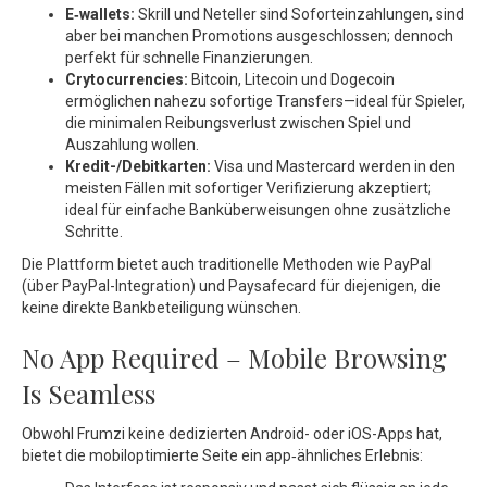
E‑wallets:
Skrill und Neteller sind Soforteinzahlungen, sind
aber bei manchen Promotions ausgeschlossen; dennoch
perfekt für schnelle Finanzierungen.
Crytocurrencies:
Bitcoin, Litecoin und Dogecoin
ermöglichen nahezu sofortige Transfers—ideal für Spieler,
die minimalen Reibungsverlust zwischen Spiel und
Auszahlung wollen.
Kredit-/Debitkarten:
Visa und Mastercard werden in den
meisten Fällen mit sofortiger Verifizierung akzeptiert;
ideal für einfache Banküberweisungen ohne zusätzliche
Schritte.
Die Plattform bietet auch traditionelle Methoden wie PayPal
(über PayPal-Integration) und Paysafecard für diejenigen, die
keine direkte Bankbeteiligung wünschen.
No App Required – Mobile Browsing
Is Seamless
Obwohl Frumzi keine dedizierten Android- oder iOS-Apps hat,
bietet die mobiloptimierte Seite ein app‑ähnliches Erlebnis: