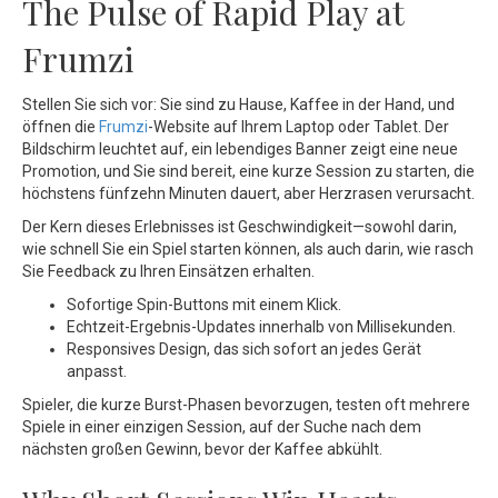
The Pulse of Rapid Play at
Frumzi
Stellen Sie sich vor: Sie sind zu Hause, Kaffee in der Hand, und
öffnen die
Frumzi
-Website auf Ihrem Laptop oder Tablet. Der
Bildschirm leuchtet auf, ein lebendiges Banner zeigt eine neue
Promotion, und Sie sind bereit, eine kurze Session zu starten, die
höchstens fünfzehn Minuten dauert, aber Herzrasen verursacht.
Der Kern dieses Erlebnisses ist Geschwindigkeit—sowohl darin,
wie schnell Sie ein Spiel starten können, als auch darin, wie rasch
Sie Feedback zu Ihren Einsätzen erhalten.
Sofortige Spin-Buttons mit einem Klick.
Echtzeit-Ergebnis-Updates innerhalb von Millisekunden.
Responsives Design, das sich sofort an jedes Gerät
anpasst.
Spieler, die kurze Burst-Phasen bevorzugen, testen oft mehrere
Spiele in einer einzigen Session, auf der Suche nach dem
nächsten großen Gewinn, bevor der Kaffee abkühlt.