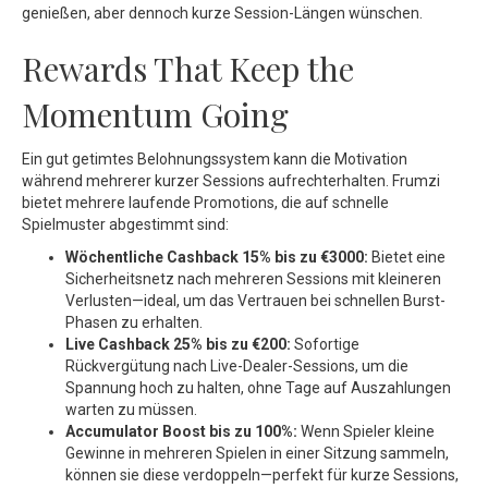
genießen, aber dennoch kurze Session-Längen wünschen.
Rewards That Keep the
Momentum Going
Ein gut getimtes Belohnungssystem kann die Motivation
während mehrerer kurzer Sessions aufrechterhalten. Frumzi
bietet mehrere laufende Promotions, die auf schnelle
Spielmuster abgestimmt sind:
Wöchentliche Cashback 15% bis zu €3000:
Bietet eine
Sicherheitsnetz nach mehreren Sessions mit kleineren
Verlusten—ideal, um das Vertrauen bei schnellen Burst-
Phasen zu erhalten.
Live Cashback 25% bis zu €200:
Sofortige
Rückvergütung nach Live-Dealer-Sessions, um die
Spannung hoch zu halten, ohne Tage auf Auszahlungen
warten zu müssen.
Accumulator Boost bis zu 100%:
Wenn Spieler kleine
Gewinne in mehreren Spielen in einer Sitzung sammeln,
können sie diese verdoppeln—perfekt für kurze Sessions,