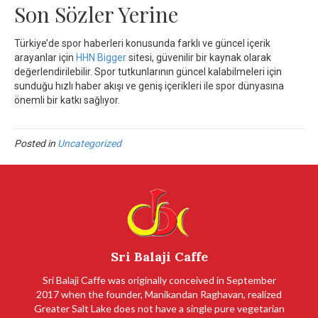
Son Sözler Yerine
Türkiye’de spor haberleri konusunda farklı ve güncel içerik
arayanlar için
HHN Bigger
sitesi, güvenilir bir kaynak olarak
değerlendirilebilir. Spor tutkunlarının güncel kalabilmeleri için
sunduğu hızlı haber akışı ve geniş içerikleri ile spor dünyasına
önemli bir katkı sağlıyor.
Posted in
Uncategorized
Sri Balaji Caffe
Sri Balaji Caffe was originally conceived in September
2017 when the founder, Manikandan Raghavan, realized
Greater Salt Lake does not have a single pure vegetarian