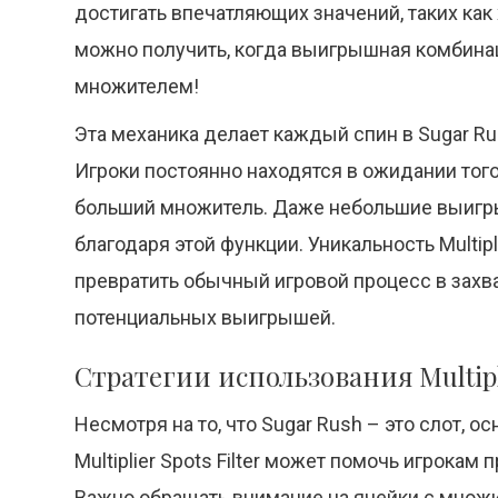
достигать впечатляющих значений, таких как
можно получить, когда выигрышная комбина
множителем!
Эта механика делает каждый спин в Sugar 
Игроки постоянно находятся в ожидании тог
больший множитель. Даже небольшие выигр
благодаря этой функции. Уникальность Multipl
превратить обычный игровой процесс в зах
потенциальных выигрышей.
Стратегии использования Multipli
Несмотря на то, что Sugar Rush – это слот, 
Multiplier Spots Filter может помочь игрока
Важно обращать внимание на ячейки с множи