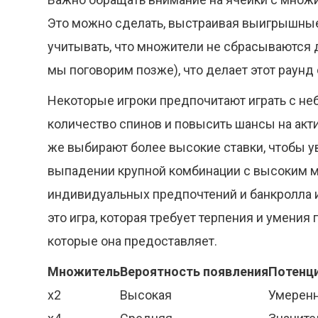
Это можно сделать, выстраивая выигрышные 
учитывать, что множители не сбрасываются 
мы поговорим позже), что делает этот раунд
Некоторые игроки предпочитают играть с не
количество спинов и повысить шансы на акт
же выбирают более высокие ставки, чтобы 
выпадении крупной комбинации с высоким м
индивидуальных предпочтений и банкролла иг
это игра, которая требует терпения и умени
которые она предоставляет.
Множитель
Вероятность появления
Потенц
x2
Высокая
Умерен