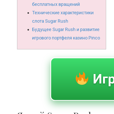
бесплатных вращений
Технические характеристики
слота Sugar Rush
Будущее Sugar Rush и развитие
игрового портфеля казино Pinco
Иг