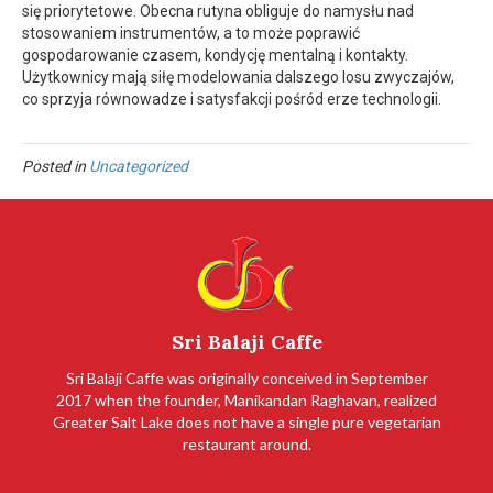
się priorytetowe. Obecna rutyna obliguje do namysłu nad
stosowaniem instrumentów, a to może poprawić
gospodarowanie czasem, kondycję mentalną i kontakty.
Użytkownicy mają siłę modelowania dalszego losu zwyczajów,
co sprzyja równowadze i satysfakcji pośród erze technologii.
Posted in
Uncategorized
Sri Balaji Caffe
Sri Balaji Caffe was originally conceived in September
2017 when the founder, Manikandan Raghavan, realized
Greater Salt Lake does not have a single pure vegetarian
restaurant around.