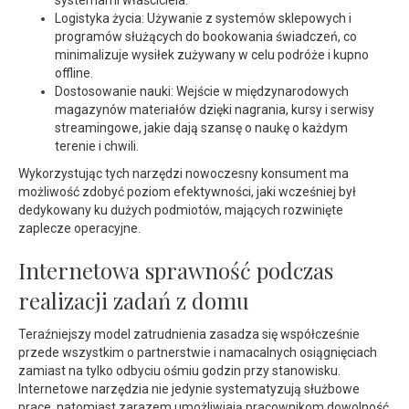
systemami właściciela.
Logistyka życia: Używanie z systemów sklepowych i
programów służących do bookowania świadczeń, co
minimalizuje wysiłek zużywany w celu podróże i kupno
offline.
Dostosowanie nauki: Wejście w międzynarodowych
magazynów materiałów dzięki nagrania, kursy i serwisy
streamingowe, jakie dają szansę o naukę o każdym
terenie i chwili.
Wykorzystując tych narzędzi nowoczesny konsument ma
możliwość zdobyć poziom efektywności, jaki wcześniej był
dedykowany ku dużych podmiotów, mających rozwinięte
zaplecze operacyjne.
Internetowa sprawność podczas
realizacji zadań z domu
Teraźniejszy model zatrudnienia zasadza się współcześnie
przede wszystkim o partnerstwie i namacalnych osiągnięciach
zamiast na tylko odbyciu ośmiu godzin przy stanowisku.
Internetowe narzędzia nie jedynie systematyzują służbowe
prace, natomiast zarazem umożliwiają pracownikom dowolność