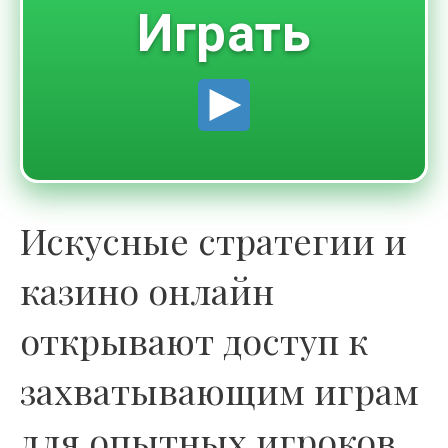
Играть
Искусные стратегии и
казино онлайн
открывают доступ к
захватывающим играм
для опытных игроков