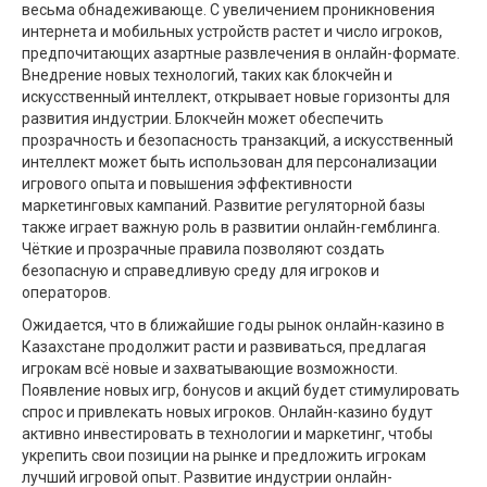
весьма обнадеживающе. С увеличением проникновения
интернета и мобильных устройств растет и число игроков,
предпочитающих азартные развлечения в онлайн-формате.
Внедрение новых технологий, таких как блокчейн и
искусственный интеллект, открывает новые горизонты для
развития индустрии. Блокчейн может обеспечить
прозрачность и безопасность транзакций, а искусственный
интеллект может быть использован для персонализации
игрового опыта и повышения эффективности
маркетинговых кампаний. Развитие регуляторной базы
также играет важную роль в развитии онлайн-гемблинга.
Чёткие и прозрачные правила позволяют создать
безопасную и справедливую среду для игроков и
операторов.
Ожидается, что в ближайшие годы рынок онлайн-казино в
Казахстане продолжит расти и развиваться, предлагая
игрокам всё новые и захватывающие возможности.
Появление новых игр, бонусов и акций будет стимулировать
спрос и привлекать новых игроков. Онлайн-казино будут
активно инвестировать в технологии и маркетинг, чтобы
укрепить свои позиции на рынке и предложить игрокам
лучший игровой опыт. Развитие индустрии онлайн-