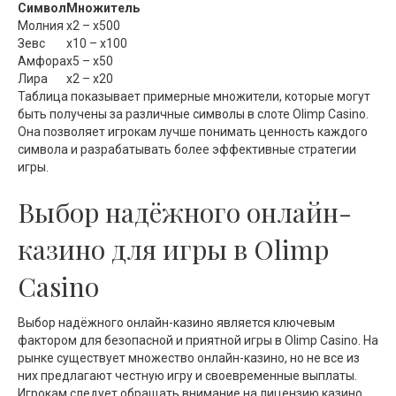
Символ
Множитель
Молния
x2 – x500
Зевс
x10 – x100
Амфора
x5 – x50
Лира
x2 – x20
Таблица показывает примерные множители, которые могут
быть получены за различные символы в слоте Olimp Casino.
Она позволяет игрокам лучше понимать ценность каждого
символа и разрабатывать более эффективные стратегии
игры.
Выбор надёжного онлайн-
казино для игры в Olimp
Casino
Выбор надёжного онлайн-казино является ключевым
фактором для безопасной и приятной игры в Olimp Casino. На
рынке существует множество онлайн-казино, но не все из
них предлагают честную игру и своевременные выплаты.
Игрокам следует обращать внимание на лицензию казино,