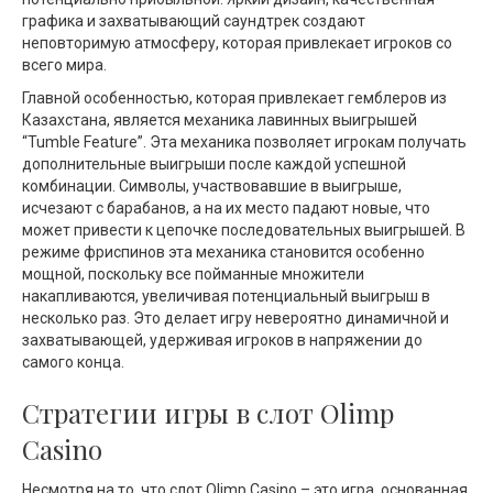
графика и захватывающий саундтрек создают
неповторимую атмосферу, которая привлекает игроков со
всего мира.
Главной особенностью, которая привлекает гемблеров из
Казахстана, является механика лавинных выигрышей
“Tumble Feature”. Эта механика позволяет игрокам получать
дополнительные выигрыши после каждой успешной
комбинации. Символы, участвовавшие в выигрыше,
исчезают с барабанов, а на их место падают новые, что
может привести к цепочке последовательных выигрышей. В
режиме фриспинов эта механика становится особенно
мощной, поскольку все пойманные множители
накапливаются, увеличивая потенциальный выигрыш в
несколько раз. Это делает игру невероятно динамичной и
захватывающей, удерживая игроков в напряжении до
самого конца.
Стратегии игры в слот Olimp
Casino
Несмотря на то, что слот Olimp Casino – это игра, основанная