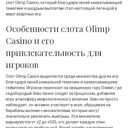
слот Olimp Casino, который благодаря своей захватывающей
тематике и щедрым выплатам стал настоящей легендой в
мире азартных игр.
Особенности слота Olimp
Casino и его
привлекательность для
игроков
Слот Olimp Casino выделяется среди множества других игр
благодаря своей уникальной тематике и захватывающему
геймплею. Игроков переносит на священную гору Олимп, где
седобородый Зевс лично следит за процессом, добавляя
игре атмосферу мифологического величия. Зевс не просто
наблюдает, он активно участвует в игре, обрушивая на
барабаны молнии с множителями, которые могут
значительно увеличить выигрыш. Эти множители
варьируются от x2 до x500, что делает каждую спин
потенциально прибыльной. Яркий дизайн, качественная