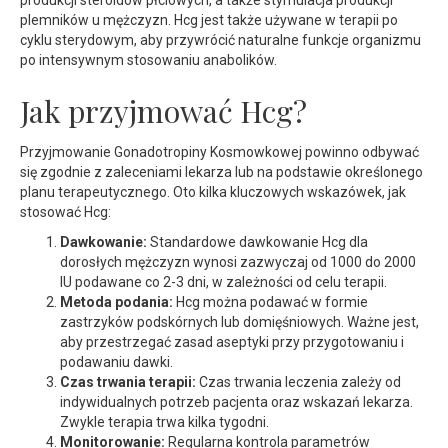
produkcji steroidów płciowych, a także stymulacja produkcji
plemników u mężczyzn. Hcg jest także używane w terapii po
cyklu sterydowym, aby przywrócić naturalne funkcje organizmu
po intensywnym stosowaniu anabolików.
Jak przyjmować Hcg?
Przyjmowanie Gonadotropiny Kosmowkowej powinno odbywać
się zgodnie z zaleceniami lekarza lub na podstawie określonego
planu terapeutycznego. Oto kilka kluczowych wskazówek, jak
stosować Hcg:
Dawkowanie:
Standardowe dawkowanie Hcg dla
dorosłych mężczyzn wynosi zazwyczaj od 1000 do 2000
IU podawane co 2-3 dni, w zależności od celu terapii.
Metoda podania:
Hcg można podawać w formie
zastrzyków podskórnych lub domięśniowych. Ważne jest,
aby przestrzegać zasad aseptyki przy przygotowaniu i
podawaniu dawki.
Czas trwania terapii:
Czas trwania leczenia zależy od
indywidualnych potrzeb pacjenta oraz wskazań lekarza.
Zwykle terapia trwa kilka tygodni.
Monitorowanie:
Regularna kontrola parametrów