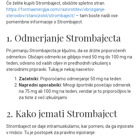
Če želite kupiti Strombaject, obiščite spletno stran
https://formaenergija.com/razvrstitev/vbrizganje-
steroidov/stanozolol/strombaject/
– tam boste našli vse
pomembne informacije o Strombaject.
1. Odmerjanje Strombajecta
Pri jemanju Strombajecta je ključno, da se držite priporočenih
odmerkov. Običajni odmerki se gibljejo med 50 mg do 100 mg na
teden, odvisno od vaših ciljev in predhodnih izkušenj s
steroidnimi pripravki. Tukaj je nekaj nasvetov:
Začetniki:
Priporočamo odmerjanje 50 mg na teden.
Napredni uporabniki:
Mnogi športniki povečajo odmerek
na 75 mg ali 100 mg na teden, vendar je to priporočljivo le
za tiste z več izkušnjami.
2. Kako jemati Strombaject
Strombaject se daje intramuskularno, kar pomeni, da ga injicirate
v mišico. Tu je postopek za pravilno injiciranje: