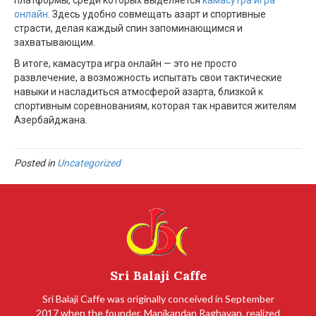
платформы, среди которых выделяется
камасутра игра
онлайн
. Здесь удобно совмещать азарт и спортивные
страсти, делая каждый спин запоминающимся и
захватывающим.
В итоге, камасутра игра онлайн — это не просто
развлечение, а возможность испытать свои тактические
навыки и насладиться атмосферой азарта, близкой к
спортивным соревнованиям, которая так нравится жителям
Азербайджана.
Posted in
Uncategorized
Sri Balaji Caffe
Sri Balaji Caffe was originally conceived in September
2017 when the founder, Manikandan Raghavan, realized