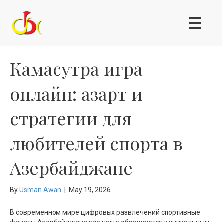
Камасутра игра
онлайн: азарт и
стратегии для
любителей спорта в
Азербайджане
By
Usman Awan
|
May 19, 2026
В современном мире цифровых развлечений спортивные