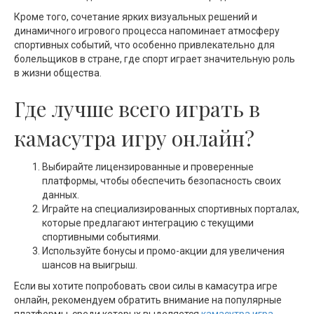
Кроме того, сочетание ярких визуальных решений и
динамичного игрового процесса напоминает атмосферу
спортивных событий, что особенно привлекательно для
болельщиков в стране, где спорт играет значительную роль
в жизни общества.
Где лучше всего играть в
камасутра игру онлайн?
Выбирайте лицензированные и проверенные
платформы, чтобы обеспечить безопасность своих
данных.
Играйте на специализированных спортивных порталах,
которые предлагают интеграцию с текущими
спортивными событиями.
Используйте бонусы и промо-акции для увеличения
шансов на выигрыш.
Если вы хотите попробовать свои силы в камасутра игре
онлайн, рекомендуем обратить внимание на популярные