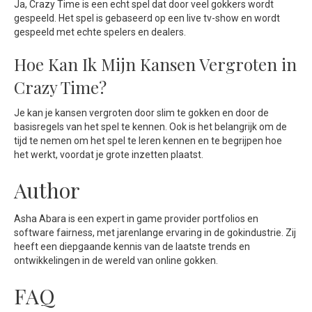
Ja, Crazy Time is een echt spel dat door veel gokkers wordt
gespeeld. Het spel is gebaseerd op een live tv-show en wordt
gespeeld met echte spelers en dealers.
Hoe Kan Ik Mijn Kansen Vergroten in
Crazy Time?
Je kan je kansen vergroten door slim te gokken en door de
basisregels van het spel te kennen. Ook is het belangrijk om de
tijd te nemen om het spel te leren kennen en te begrijpen hoe
het werkt, voordat je grote inzetten plaatst.
Author
Asha Abara is een expert in game provider portfolios en
software fairness, met jarenlange ervaring in de gokindustrie. Zij
heeft een diepgaande kennis van de laatste trends en
ontwikkelingen in de wereld van online gokken.
FAQ