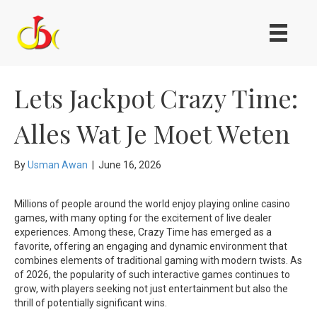
Lets Jackpot Crazy Time:
Alles Wat Je Moet Weten
By
Usman Awan
|
June 16, 2026
Millions of people around the world enjoy playing online casino
games, with many opting for the excitement of live dealer
experiences. Among these, Crazy Time has emerged as a
favorite, offering an engaging and dynamic environment that
combines elements of traditional gaming with modern twists. As
of 2026, the popularity of such interactive games continues to
grow, with players seeking not just entertainment but also the
thrill of potentially significant wins.