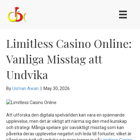
Limitless Casino Online:
Vanliga Misstag att
Undvika
By
Usman Awan
|
May 30, 2026
Att utforska den digitala spelvärlden kan vara en spännande
upplevelse, men det är viktigt att närma sig den med kunskap
och strategi. Många spelare gör oavsiktligt misstag som kan
påverka deras upplevelse negativt och leda till förluster, vilket är