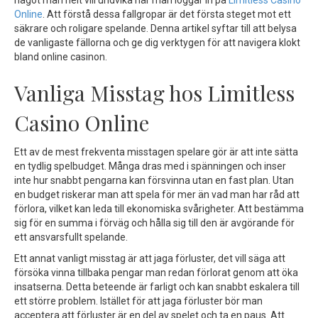
något man helt vill undvika när man loggar in på
Limitless Casino
Online
. Att förstå dessa fallgropar är det första steget mot ett
säkrare och roligare spelande. Denna artikel syftar till att belysa
de vanligaste fällorna och ge dig verktygen för att navigera klokt
bland online casinon.
Vanliga Misstag hos Limitless
Casino Online
Ett av de mest frekventa misstagen spelare gör är att inte sätta
en tydlig spelbudget. Många dras med i spänningen och inser
inte hur snabbt pengarna kan försvinna utan en fast plan. Utan
en budget riskerar man att spela för mer än vad man har råd att
förlora, vilket kan leda till ekonomiska svårigheter. Att bestämma
sig för en summa i förväg och hålla sig till den är avgörande för
ett ansvarsfullt spelande.
Ett annat vanligt misstag är att jaga förluster, det vill säga att
försöka vinna tillbaka pengar man redan förlorat genom att öka
insatserna. Detta beteende är farligt och kan snabbt eskalera till
ett större problem. Istället för att jaga förluster bör man
acceptera att förluster är en del av spelet och ta en paus. Att