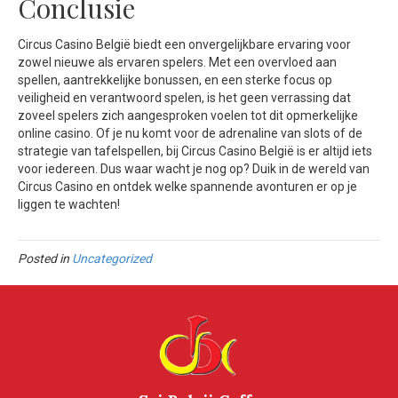
Conclusie
Circus Casino België biedt een onvergelijkbare ervaring voor
zowel nieuwe als ervaren spelers. Met een overvloed aan
spellen, aantrekkelijke bonussen, en een sterke focus op
veiligheid en verantwoord spelen, is het geen verrassing dat
zoveel spelers zich aangesproken voelen tot dit opmerkelijke
online casino. Of je nu komt voor de adrenaline van slots of de
strategie van tafelspellen, bij Circus Casino België is er altijd iets
voor iedereen. Dus waar wacht je nog op? Duik in de wereld van
Circus Casino en ontdek welke spannende avonturen er op je
liggen te wachten!
Posted in
Uncategorized