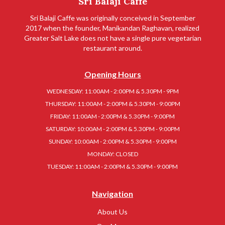
Sri Balaji Caffe
Sri Balaji Caffe was originally conceived in September
2017 when the founder, Manikandan Raghavan, realized
Greater Salt Lake does not have a single pure vegetarian
restaurant around.
Opening Hours
WEDNESDAY: 11:00AM - 2:00PM & 5.30PM - 9PM
THURSDAY: 11:00AM - 2:00PM & 5.30PM - 9:00PM
FRIDAY: 11:00AM - 2:00PM & 5.30PM - 9:00PM
SATURDAY: 10:00AM - 2:00PM & 5.30PM - 9:00PM
SUNDAY: 10:00AM - 2:00PM & 5.30PM - 9:00PM
MONDAY: CLOSED
TUESDAY: 11:00AM - 2:00PM & 5.30PM - 9:00PM
Navigation
About Us