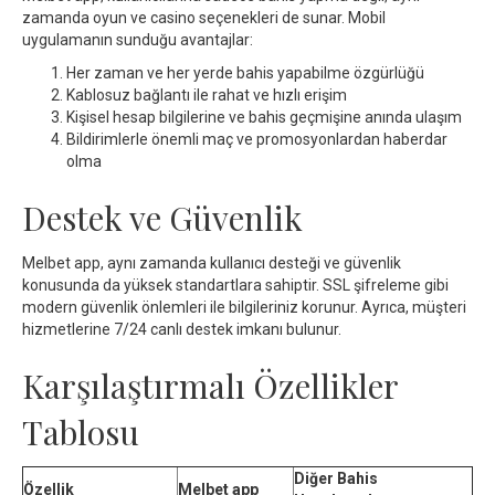
zamanda oyun ve casino seçenekleri de sunar. Mobil
uygulamanın sunduğu avantajlar:
Her zaman ve her yerde bahis yapabilme özgürlüğü
Kablosuz bağlantı ile rahat ve hızlı erişim
Kişisel hesap bilgilerine ve bahis geçmişine anında ulaşım
Bildirimlerle önemli maç ve promosyonlardan haberdar
olma
Destek ve Güvenlik
Melbet app, aynı zamanda kullanıcı desteği ve güvenlik
konusunda da yüksek standartlara sahiptir. SSL şifreleme gibi
modern güvenlik önlemleri ile bilgileriniz korunur. Ayrıca, müşteri
hizmetlerine 7/24 canlı destek imkanı bulunur.
Karşılaştırmalı Özellikler
Tablosu
Diğer Bahis
Özellik
Melbet app