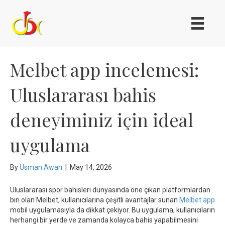
Melbet app incelemesi:
Uluslararası bahis
deneyiminiz için ideal
uygulama
By
Usman Awan
|
May 14, 2026
Uluslararası spor bahisleri dünyasında öne çıkan platformlardan
biri olan Melbet, kullanıcılarına çeşitli avantajlar sunan
Melbet app
mobil uygulamasıyla da dikkat çekiyor. Bu uygulama, kullanıcıların
herhangi bir yerde ve zamanda kolayca bahis yapabilmesini