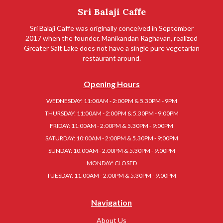
Sri Balaji Caffe
Sri Balaji Caffe was originally conceived in September
2017 when the founder, Manikandan Raghavan, realized
Greater Salt Lake does not have a single pure vegetarian
restaurant around.
Opening Hours
WEDNESDAY: 11:00AM - 2:00PM & 5.30PM - 9PM
THURSDAY: 11:00AM - 2:00PM & 5.30PM - 9:00PM
FRIDAY: 11:00AM - 2:00PM & 5.30PM - 9:00PM
SATURDAY: 10:00AM - 2:00PM & 5.30PM - 9:00PM
SUNDAY: 10:00AM - 2:00PM & 5.30PM - 9:00PM
MONDAY: CLOSED
TUESDAY: 11:00AM - 2:00PM & 5.30PM - 9:00PM
Navigation
About Us