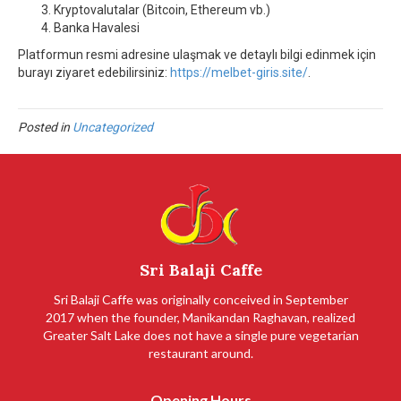
Kryptovalutalar (Bitcoin, Ethereum vb.)
Banka Havalesi
Platformun resmi adresine ulaşmak ve detaylı bilgi edinmek için
burayı ziyaret edebilirsiniz:
https://melbet-giris.site/
.
Posted in
Uncategorized
Sri Balaji Caffe
Sri Balaji Caffe was originally conceived in September
2017 when the founder, Manikandan Raghavan, realized
Greater Salt Lake does not have a single pure vegetarian
restaurant around.
Opening Hours