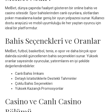
MelBet, dünya çapında faaliyet gösteren bir online bahis ve
casino sitesidir. Spor bahislerinden canlı oyunlara, slotlardan
poker masalarına kadar geniş bir oyun yelpazesi sunar. Kullanıcı
dostu arayüzü ve mobil uyumluluğu ile her yaştan oyuncu için
ideal bir platformdur.
Bahis Seçenekleri ve Oranlar
MelBet, futbol, basketbol, tenis, e-spor ve daha birçok spor
dalında sürekli güncellenen bahis seçenekleri sunar. Yüksek
oranlar sayesinde oyuncular, yatırımlarını en iyi şekilde
değerlendirebilirler.
Canlı Bahis İmkanı
Detaylı İstatistiklerle Destekli Tahminler
Çoklu Bahis Seçenekleri
Yüksek Kazançlı Promosyonlar
Casino ve Canlı Casino
Bölümü