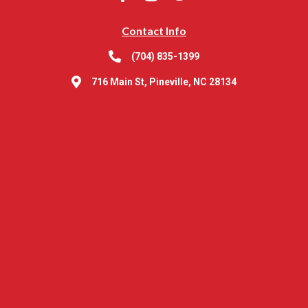
Contact Info
(704) 835-1399
716 Main St, Pineville, NC 28134