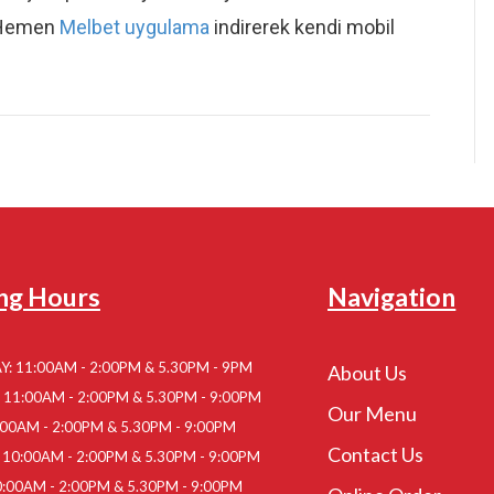
. Hemen
Melbet uygulama
indirerek kendi mobil
ng Hours
Navigation
: 11:00AM - 2:00PM & 5.30PM - 9PM
About Us
11:00AM - 2:00PM & 5.30PM - 9:00PM
Our Menu
:00AM - 2:00PM & 5.30PM - 9:00PM
Contact Us
10:00AM - 2:00PM & 5.30PM - 9:00PM
:00AM - 2:00PM & 5.30PM - 9:00PM