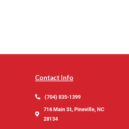
Contact Info
(704) 835-1399
716 Main St, Pineville, NC
28134