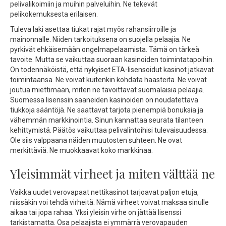
pelivalikoimiin ja muihin palveluihin. Ne tekevät
pelikokemuksesta erilaisen.
Tuleva laki asettaa tiukat rajat myös rahansiirroille ja
mainonnalle. Niiden tarkoituksena on suojella pelaajia. Ne
pyrkivät ehkäisemään ongelmapelaamista. Tämä on tärkeä
tavoite. Mutta se vaikuttaa suoraan kasinoiden toimintatapoihin.
On todennäköistä, että nykyiset ETA-lisensoidut kasinot jatkavat
toimintaansa. Ne voivat kuitenkin kohdata haasteita. Ne voivat
joutua miettimään, miten ne tavoittavat suomalaisia pelaajia.
Suomessa lisenssin saaneiden kasinoiden on noudatettava
tiukkoja sääntöjä. Ne saattavat tarjota pienempiä bonuksia ja
vähemmän markkinointia. Sinun kannattaa seurata tilanteen
kehittymistä. Päätös vaikuttaa pelivalintoihisi tulevaisuudessa.
Ole siis valppaana näiden muutosten suhteen. Ne ovat
merkittäviä. Ne muokkaavat koko markkinaa.
Yleisimmät virheet ja miten välttää ne
Vaikka uudet verovapaat nettikasinot tarjoavat paljon etuja,
niissäkin voi tehdä virheitä. Nämä virheet voivat maksaa sinulle
aikaa tai jopa rahaa. Yksi yleisin virhe on jättää lisenssi
tarkistamatta. Osa pelaajista ei ymmärrä verovapauden