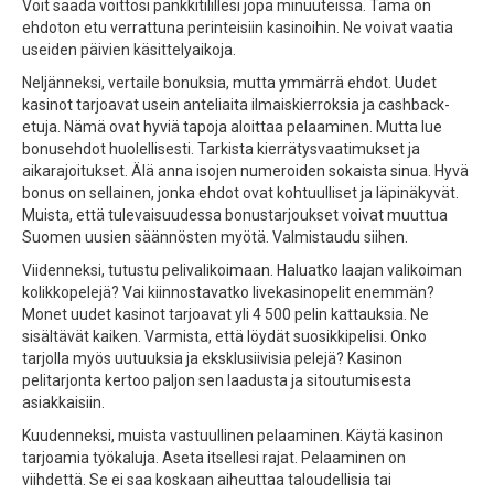
Voit saada voittosi pankkitilillesi jopa minuuteissa. Tämä on
ehdoton etu verrattuna perinteisiin kasinoihin. Ne voivat vaatia
useiden päivien käsittelyaikoja.
Neljänneksi, vertaile bonuksia, mutta ymmärrä ehdot. Uudet
kasinot tarjoavat usein anteliaita ilmaiskierroksia ja cashback-
etuja. Nämä ovat hyviä tapoja aloittaa pelaaminen. Mutta lue
bonusehdot huolellisesti. Tarkista kierrätysvaatimukset ja
aikarajoitukset. Älä anna isojen numeroiden sokaista sinua. Hyvä
bonus on sellainen, jonka ehdot ovat kohtuulliset ja läpinäkyvät.
Muista, että tulevaisuudessa bonustarjoukset voivat muuttua
Suomen uusien säännösten myötä. Valmistaudu siihen.
Viidenneksi, tutustu pelivalikoimaan. Haluatko laajan valikoiman
kolikkopelejä? Vai kiinnostavatko livekasinopelit enemmän?
Monet uudet kasinot tarjoavat yli 4 500 pelin kattauksia. Ne
sisältävät kaiken. Varmista, että löydät suosikkipelisi. Onko
tarjolla myös uutuuksia ja eksklusiivisia pelejä? Kasinon
pelitarjonta kertoo paljon sen laadusta ja sitoutumisesta
asiakkaisiin.
Kuudenneksi, muista vastuullinen pelaaminen. Käytä kasinon
tarjoamia työkaluja. Aseta itsellesi rajat. Pelaaminen on
viihdettä. Se ei saa koskaan aiheuttaa taloudellisia tai