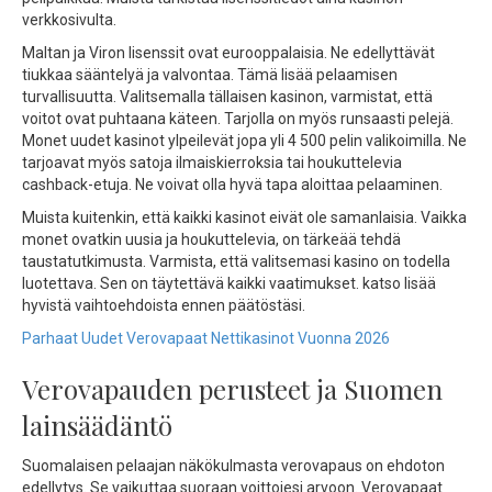
verkkosivulta.
Maltan ja Viron lisenssit ovat eurooppalaisia. Ne edellyttävät
tiukkaa sääntelyä ja valvontaa. Tämä lisää pelaamisen
turvallisuutta. Valitsemalla tällaisen kasinon, varmistat, että
voitot ovat puhtaana käteen. Tarjolla on myös runsaasti pelejä.
Monet uudet kasinot ylpeilevät jopa yli 4 500 pelin valikoimilla. Ne
tarjoavat myös satoja ilmaiskierroksia tai houkuttelevia
cashback-etuja. Ne voivat olla hyvä tapa aloittaa pelaaminen.
Muista kuitenkin, että kaikki kasinot eivät ole samanlaisia. Vaikka
monet ovatkin uusia ja houkuttelevia, on tärkeää tehdä
taustatutkimusta. Varmista, että valitsemasi kasino on todella
luotettava. Sen on täytettävä kaikki vaatimukset. katso lisää
hyvistä vaihtoehdoista ennen päätöstäsi.
Parhaat Uudet Verovapaat Nettikasinot Vuonna 2026
Verovapauden perusteet ja Suomen
lainsäädäntö
Suomalaisen pelaajan näkökulmasta verovapaus on ehdoton
edellytys. Se vaikuttaa suoraan voittojesi arvoon. Verovapaat