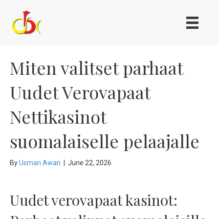
Miten valitset parhaat
Uudet Verovapaat
Nettikasinot
suomalaiselle pelaajalle
By
Usman Awan
|
June 22, 2026
Uudet verovapaat kasinot: