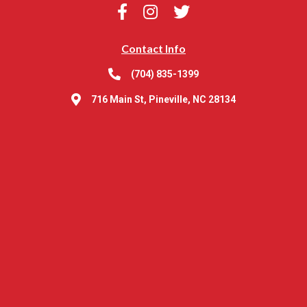
Contact Info
(704) 835-1399
716 Main St, Pineville, NC 28134