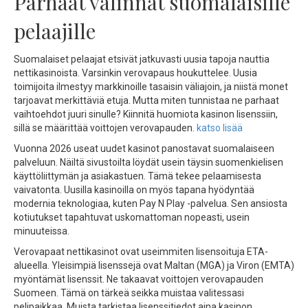
Parhaat valinnat suomalaisille
pelaajille
Suomalaiset pelaajat etsivät jatkuvasti uusia tapoja nauttia
nettikasinoista. Varsinkin verovapaus houkuttelee. Uusia
toimijoita ilmestyy markkinoille tasaisin väliajoin, ja niistä monet
tarjoavat merkittäviä etuja. Mutta miten tunnistaa ne parhaat
vaihtoehdot juuri sinulle? Kiinnitä huomiota kasinon lisenssiin,
sillä se määrittää voittojen verovapauden.
katso lisää
Vuonna 2026 useat uudet kasinot panostavat suomalaiseen
palveluun. Näiltä sivustoilta löydät usein täysin suomenkielisen
käyttöliittymän ja asiakastuen. Tämä tekee pelaamisesta
vaivatonta. Uusilla kasinoilla on myös tapana hyödyntää
modernia teknologiaa, kuten Pay N Play -palvelua. Sen ansiosta
kotiutukset tapahtuvat uskomattoman nopeasti, usein
minuuteissa.
Verovapaat nettikasinot ovat useimmiten lisensoituja ETA-
alueella. Yleisimpiä lisenssejä ovat Maltan (MGA) ja Viron (EMTA)
myöntämät lisenssit. Ne takaavat voittojen verovapauden
Suomeen. Tämä on tärkeä seikka muistaa valitessasi
pelipaikkaa. Muista tarkistaa lisenssitiedot aina kasinon