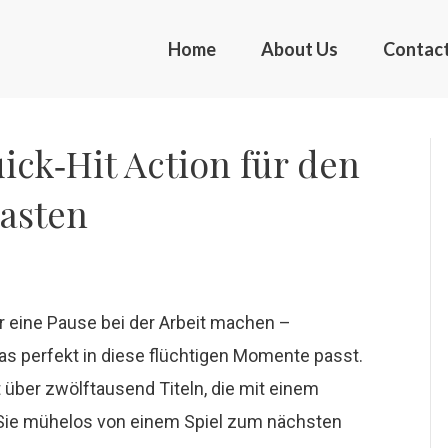
Home
About Us
Contac
ck‑Hit Action für den
asten
r eine Pause bei der Arbeit machen –
das perfekt in diese flüchtigen Momente passt.
t über zwölftausend Titeln, die mit einem
 Sie mühelos von einem Spiel zum nächsten