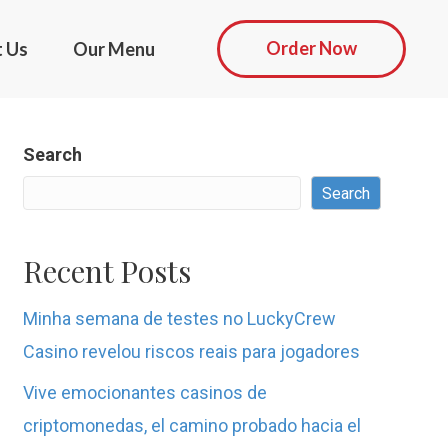
Order Now
t Us
Our Menu
Search
Search
Recent Posts
Minha semana de testes no LuckyCrew
Casino revelou riscos reais para jogadores
Vive emocionantes casinos de
criptomonedas, el camino probado hacia el