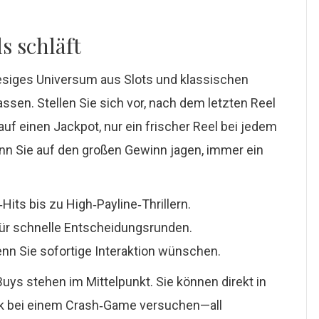
s schläft
 riesiges Universum aus Slots und klassischen
assen. Stellen Sie sich vor, nach dem letzten Reel
f einen Jackpot, nur ein frischer Reel bei jedem
n Sie auf den großen Gewinn jagen, immer ein
‑Hits bis zu High‑Payline‑Thrillern.
 für schnelle Entscheidungsrunden.
nn Sie sofortige Interaktion wünschen.
uys stehen im Mittelpunkt. Sie können direkt in
ück bei einem Crash‑Game versuchen—all