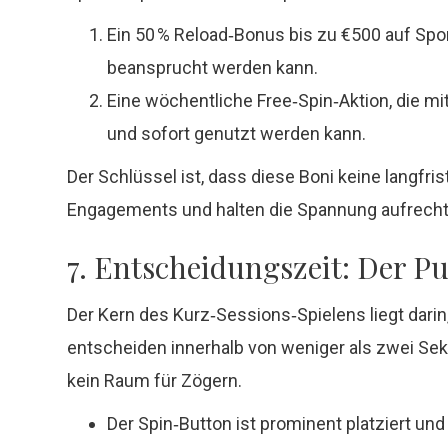
Ein 50 % Reload‑Bonus bis zu €500 auf Spo
beansprucht werden kann.
Eine wöchentliche Free‑Spin‑Aktion, die mi
und sofort genutzt werden kann.
Der Schlüssel ist, dass diese Boni keine langfri
Engagements und halten die Spannung aufrecht
7. Entscheidungszeit: Der Pu
Der Kern des Kurz‑Sessions‑Spielens liegt darin
entscheiden innerhalb von weniger als zwei Sek
kein Raum für Zögern.
Der Spin‑Button ist prominent platziert und 