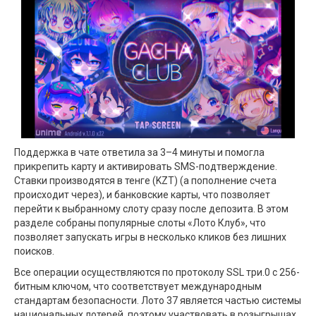
Поддержка в чате ответила за 3–4 минуты и помогла
прикрепить карту и активировать SMS-подтверждение.
Ставки производятся в тенге (KZT) (а пополнение счета
происходит через), и банковские карты, что позволяет
перейти к выбранному слоту сразу после депозита. В этом
разделе собраны популярные слоты «Лото Клуб», что
позволяет запускать игры в несколько кликов без лишних
поисков.
Все операции осуществляются по протоколу SSL три.0 с 256-
битным ключом, что соответствует международным
стандартам безопасности. Лото 37 является частью системы
национальных лотерей, поэтому участвовать в розыгрышах