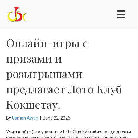
Онлайн-игры с
призами и
розыгрышами
предлагает Лото Клуб
Кокшетау.
By
Usman Awan
|
June 22, 2026
Учитывайте (что участники Loto Club KZ выбирают до десяти