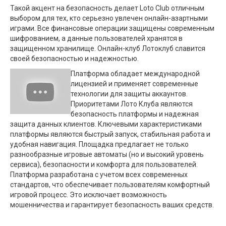
Такой акцент на безопасность делает Loto Club отличным
выбором для тех, кто серьезно увлечен онлайн-азартными
играми. Все финансовые операции защищены современным
шифрованием, а данные пользователей хранятся в
защищенном хранилище. Онлайн-клуб Лотоклуб славится
своей безопасностью и надежностью.
Платформа обладает международной
лицензией и применяет современные
технологии для защиты аккаунтов.
Приоритетами Лото Клуба являются
безопасность платформы и надежная
защита данных клиентов. Ключевыми характеристиками
платформы являются быстрый запуск, стабильная работа и
удобная навигация. Площадка предлагает не только
разнообразные игровые автоматы (но и высокий уровень
сервиса), безопасности и комфорта для пользователей.
Платформа разработана с учетом всех современных
стандартов, что обеспечивает пользователям комфортный
игровой процесс. Это исключает возможность
мошенничества и гарантирует безопасность ваших средств.