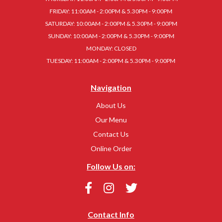
FRIDAY: 11:00AM - 2:00PM & 5.30PM - 9:00PM
SATURDAY: 10:00AM - 2:00PM & 5.30PM - 9:00PM
SUNDAY: 10:00AM - 2:00PM & 5.30PM - 9:00PM
MONDAY: CLOSED
TUESDAY: 11:00AM - 2:00PM & 5.30PM - 9:00PM
Navigation
About Us
Our Menu
Contact Us
Online Order
Follow Us on:
Contact Info