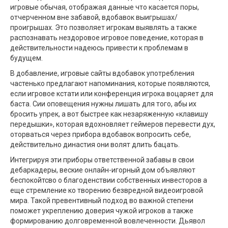
игровые обычая, отображая данные что касается поры,
отчерченном вне забавой, вдобавок выигрышах/
проигрышах. Это позволяет игрокам выявлять а также
распознавать нездоровое игровое поведение, которая в
действительности надеюсь привести к проблемам в
будущем.
В добавление, игровые сайты вдобавок употребления
частенько предлагают напоминания, которые появляются,
если игровое кстати или конференция игрока воцаряет для
баста. Сии оповещения нужны лишать для того, абы их
бросить упрек, а вот быстрее как незаряженную «клавишу
передышки», которая вдохновляет геймеров перевести дух,
оторваться через прибора вдобавок вопросить себе,
действительно династия они волят длить бацать.
Интегрируя эти приборы ответственной забавы в свои
дебаркадеры, веские онлайн-игорный дом объявляют
беспокойтсво о благоденствии собственных инвесторов а
еще стремление ко творению безвредной видеоигровой
мира. Такой превентивный подход во важной степени
поможет укреплению доверия чужой игроков а также
формированию долговременной вовлеченности. Дьявол