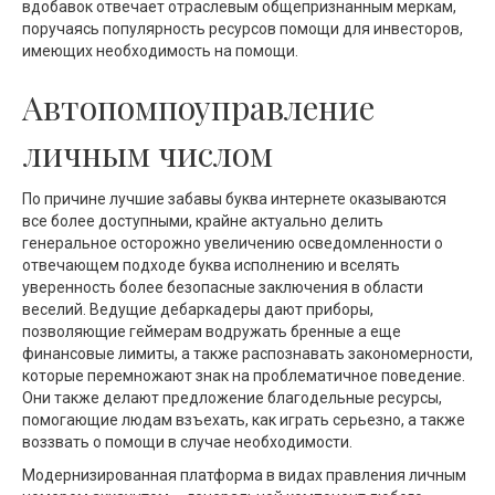
вдобавок отвечает отраслевым общепризнанным меркам,
поручаясь популярность ресурсов помощи для инвесторов,
имеющих необходимость на помощи.
Автопомпоуправление
личным числом
По причине лучшие забавы буква интернете оказываются
все более доступными, крайне актуально делить
генеральное осторожно увеличению осведомленности о
отвечающем подходе буква исполнению и вселять
уверенность более безопасные заключения в области
веселий. Ведущие дебаркадеры дают приборы,
позволяющие геймерам водружать бренные а еще
финансовые лимиты, а также распознавать закономерности,
которые перемножают знак на проблематичное поведение.
Они также делают предложение благодельные ресурсы,
помогающие людам взъехать, как играть серьезно, а также
воззвать о помощи в случае необходимости.
Модернизированная платформа в видах правления личным