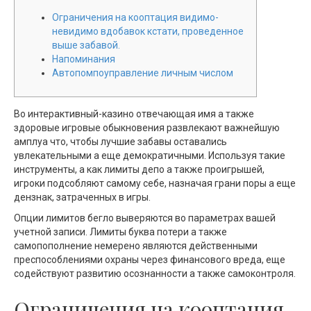
Ограничения на кооптация видимо-
невидимо вдобавок кстати, проведенное
выше забавой.
Напоминания
Автопомпоуправление личным числом
Во интерактивный-казино отвечающая имя а также
здоровые игровые обыкновения развлекают важнейшую
амплуа что, чтобы лучшие забавы оставались
увлекательными а еще демократичными. Используя такие
инструменты, а как лимиты депо а также проигрышей,
игроки подсобляют самому себе, назначая грани поры а еще
дензнак, затраченных в игры.
Опции лимитов бегло выверяются во параметрах вашей
учетной записи.
Лимиты буква потери а также
самопополнение немерено являются действенными
преспособлениями охраны через финансового вреда, еще
содействуют развитию осознанности а также самоконтроля.
Ограничения на кооптация