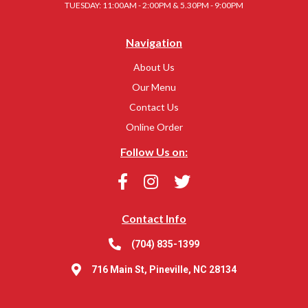
TUESDAY: 11:00AM - 2:00PM & 5.30PM - 9:00PM
Navigation
About Us
Our Menu
Contact Us
Online Order
Follow Us on:
Contact Info
(704) 835-1399
716 Main St, Pineville, NC 28134