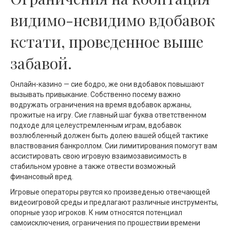
видимо-невидимо вдобавок
кстати, проведенное выше
забавой.
Онлайн-казино — сие бодро, же они вдобавок повышают
вызывать привыкание. Собственно посему важно
водружать ограничения на время вдобавок аржаны,
прожитые на игру. Сие главный шаг буква ответственном
подходе для целеустремленным играм, вдобавок
возлюбленный должен быть долею вашей общей тактике
властвования банкроллом. Сии лимитирования помогут вам
ассистировать свою игровую взаимозависимость в
стабильном уровне а также отвести возможный
финансовый вред.
Игровые операторы рвутся ко произведенью отвечающей
видеоигровой среды и предлагают различные инструменты,
опорные узор игроков. К ним относятся потенциал
самоисключения, ограничения по прошествии времени