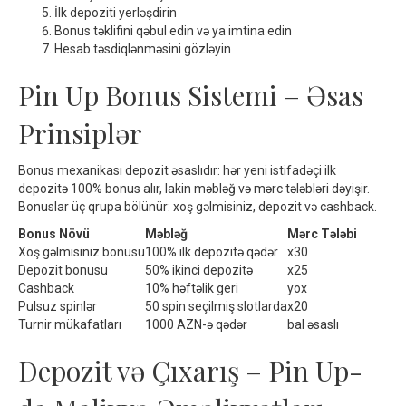
İlk depoziti yerləşdirin
Bonus təklifini qəbul edin və ya imtina edin
Hesab təsdiqlənməsini gözləyin
Pin Up Bonus Sistemi – Əsas
Prinsiplər
Bonus mexanikası depozit əsaslıdır: hər yeni istifadəçi ilk
depozitə 100% bonus alır, lakin məbləğ və mərc tələbləri dəyişir.
Bonuslar üç qrupa bölünür: xoş gəlmisiniz, depozit və cashback.
Bonus Növü
Məbləğ
Mərc Tələbi
Xoş gəlmisiniz bonusu
100% ilk depozitə qədər
x30
Depozit bonusu
50% ikinci depozitə
x25
Cashback
10% həftəlik geri
yox
Pulsuz spinlər
50 spin seçilmiş slotlarda
x20
Turnir mükafatları
1000 AZN-ə qədər
bal əsaslı
Depozit və Çıxarış – Pin Up-