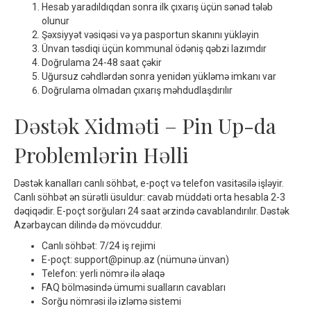
Hesab yaradıldıqdan sonra ilk çıxarış üçün sənəd tələb
olunur
Şəxsiyyət vəsiqəsi və ya pasportun skanını yükləyin
Ünvan təsdiqi üçün kommunal ödəniş qəbzi lazımdır
Doğrulama 24-48 saat çəkir
Uğursuz cəhdlərdən sonra yenidən yükləmə imkanı var
Doğrulama olmadan çıxarış məhdudlaşdırılır
Dəstək Xidməti – Pin Up-da
Problemlərin Həlli
Dəstək kanalları canlı söhbət, e-poçt və telefon vasitəsilə işləyir.
Canlı söhbət ən sürətli üsuldur: cavab müddəti orta hesabla 2-3
dəqiqədir. E-poçt sorğuları 24 saat ərzində cavablandırılır. Dəstək
Azərbaycan dilində də mövcuddur.
Canlı söhbət: 7/24 iş rejimi
E-poçt: support@pinup.az (nümunə ünvan)
Telefon: yerli nömrə ilə əlaqə
FAQ bölməsində ümumi sualların cavabları
Sorğu nömrəsi ilə izləmə sistemi