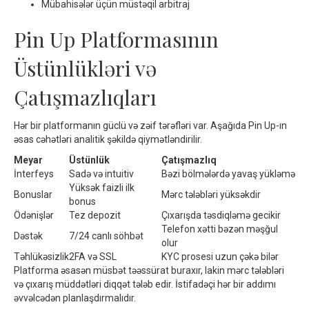
Mübahisələr üçün müstəqil arbitraj
Pin Up Platformasının
Üstünlükləri və
Çatışmazlıqları
Hər bir platformanın güclü və zəif tərəfləri var. Aşağıda Pin Up-ın
əsas cəhətləri analitik şəkildə qiymətləndirilir.
Meyar
Üstünlük
Çatışmazlıq
İnterfeys
Sadə və intuitiv
Bəzi bölmələrdə yavaş yükləmə
Yüksək faizli ilk
Bonuslar
Mərc tələbləri yüksəkdir
bonus
Ödənişlər
Tez depozit
Çıxarışda təsdiqləmə gecikir
Telefon xətti bəzən məşğul
Dəstək
7/24 canlı söhbət
olur
Təhlükəsizlik
2FA və SSL
KYC prosesi uzun çəkə bilər
Platforma əsasən müsbət təəssürat buraxır, lakin mərc tələbləri
və çıxarış müddətləri diqqət tələb edir. İstifadəçi hər bir addımı
əvvəlcədən planlaşdırmalıdır.