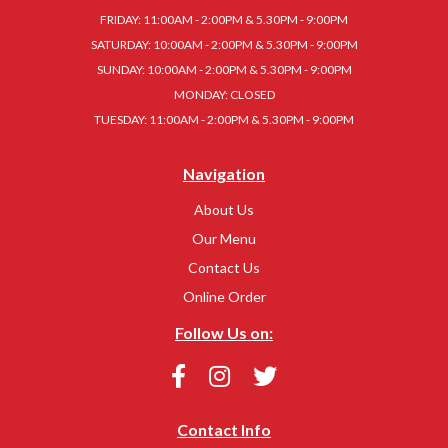
FRIDAY: 11:00AM - 2:00PM & 5.30PM - 9:00PM
SATURDAY: 10:00AM - 2:00PM & 5.30PM - 9:00PM
SUNDAY: 10:00AM - 2:00PM & 5.30PM - 9:00PM
MONDAY: CLOSED
TUESDAY: 11:00AM - 2:00PM & 5.30PM - 9:00PM
Navigation
About Us
Our Menu
Contact Us
Online Order
Follow Us on:
Contact Info