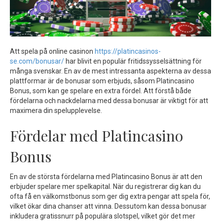
Att spela på online casinon
https://platincasinos-
se.com/bonusar/
har blivit en populär fritidssysselsättning för
många svenskar. En av de mest intressanta aspekterna av dessa
plattformar är de bonusar som erbjuds, såsom Platincasino
Bonus, som kan ge spelare en extra fördel. Att förstå både
fördelarna och nackdelarna med dessa bonusar är viktigt för att
maximera din spelupplevelse.
Fördelar med Platincasino
Bonus
En av de största fördelarna med Platincasino Bonus är att den
erbjuder spelare mer spelkapital. När du registrerar dig kan du
ofta få en välkomstbonus som ger dig extra pengar att spela för,
vilket ökar dina chanser att vinna. Dessutom kan dessa bonusar
inkludera gratissnurr på populära slotspel, vilket gör det mer