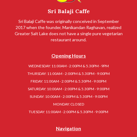
Sri Balaji Caffe
Sri Balaji Caffe was originally conceived in September
2017 when the founder, Manikandan Raghavan, realized
Greater Salt Lake does not have a single pure vegetarian
restaurant around.
Opening Hours
WEDNESDAY: 11:00AM - 2:00PM & 5.30PM - 9PM
THURSDAY: 11:00AM - 2:00PM & 5.30PM - 9:00PM
FRIDAY: 11:00AM - 2:00PM & 5.30PM - 9:00PM
SATURDAY: 10:00AM - 2:00PM & 5.30PM - 9:00PM
SUNDAY: 10:00AM - 2:00PM & 5.30PM - 9:00PM
MONDAY: CLOSED
TUESDAY: 11:00AM - 2:00PM & 5.30PM - 9:00PM
Navigation