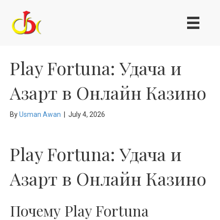
Play Fortuna: Удача и
Азарт в Онлайн Казино
By
Usman Awan
|
July 4, 2026
Play Fortuna: Удача и
Азарт в Онлайн Казино
Почему Play Fortuna