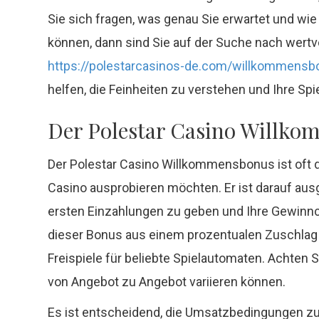
Sie sich fragen, was genau Sie erwartet und w
können, dann sind Sie auf der Suche nach wertvo
https://polestarcasinos-de.com/willkommensb
helfen, die Feinheiten zu verstehen und Ihre Spi
Der Polestar Casino Willko
Der Polestar Casino Willkommensbonus ist oft de
Casino ausprobieren möchten. Er ist darauf ausg
ersten Einzahlungen zu geben und Ihre Gewinn
dieser Bonus aus einem prozentualen Zuschlag 
Freispiele für beliebte Spielautomaten. Achten 
von Angebot zu Angebot variieren können.
Es ist entscheidend, die Umsatzbedingungen zu