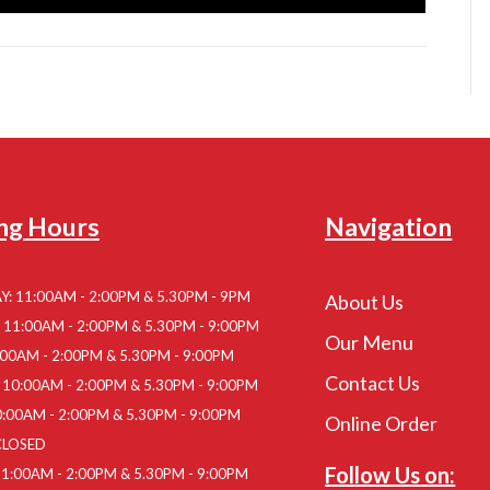
ng Hours
Navigation
: 11:00AM - 2:00PM & 5.30PM - 9PM
About Us
11:00AM - 2:00PM & 5.30PM - 9:00PM
Our Menu
:00AM - 2:00PM & 5.30PM - 9:00PM
Contact Us
10:00AM - 2:00PM & 5.30PM - 9:00PM
:00AM - 2:00PM & 5.30PM - 9:00PM
Online Order
CLOSED
Follow Us on:
1:00AM - 2:00PM & 5.30PM - 9:00PM