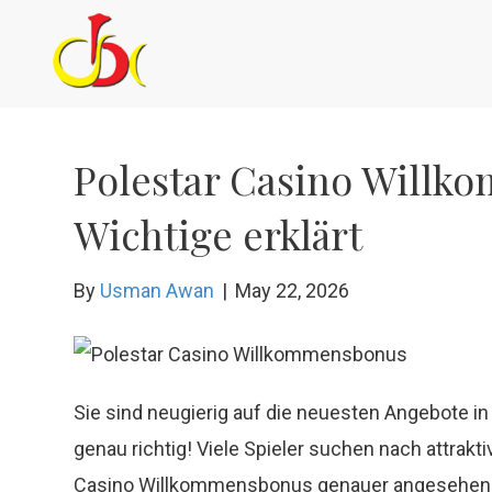
Polestar Casino Willk
Wichtige erklärt
By
Usman Awan
|
May 22, 2026
Sie sind neugierig auf die neuesten Angebote in
genau richtig! Viele Spieler suchen nach attrakt
Casino Willkommensbonus genauer angesehen, um