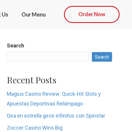
Order Now
t Us
Our Menu
Search
Search
Recent Posts
Magius Casino Review: Quick‑Hit Slots y
Apuestas Deportivas Relámpago
Gira en estrella giros infinitos con Spinstar
Zoccer Casino Wins Big