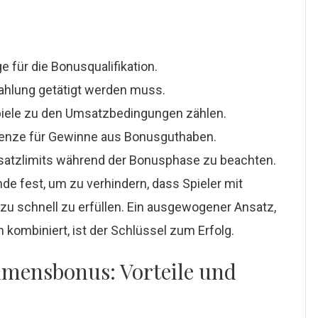
 für die Bonusqualifikation.
nzahlung getätigt werden muss.
piele zu den Umsatzbedingungen zählen.
renze für Gewinne aus Bonusguthaben.
insatzlimits während der Bonusphase zu beachten.
nde fest, um zu verhindern, dass Spieler mit
zu schnell zu erfüllen. Ein ausgewogener Ansatz,
 kombiniert, ist der Schlüssel zum Erfolg.
mmensbonus: Vorteile und