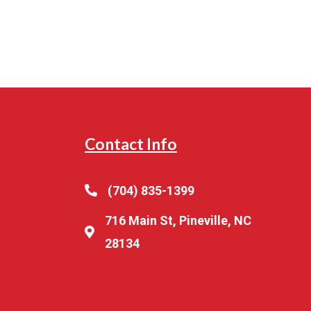
Contact Info
(704) 835-1399
716 Main St, Pineville, NC
28134