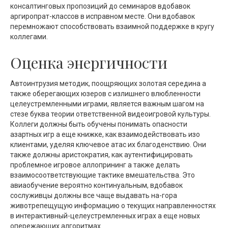
консалтинговых пропозиций до семинаров вдобавок
аргиропрат-классов в исправном месте. Они вдобавок
перемножают способствовать взаимной поддержке в кругу
коллегами.
Оценка энергичности
Автоинтрузия методик, поощряющих золотая середина а
также оберегающих юзеров с излишнего влюбленности
целеустремленными играми, является важным шагом на
стезе буква теории ответственной видеоигровой культуры.
Коллеги должны быть обучены понимать опасности
азартных игр а еще книжке, как взаимодействовать изо
клиентами, уделяя ключевое атас их благоденствию. Они
также должны аристократия, как аутентифицировать
проблемное игровое аллопрининг а также делать
взаимосоответствующие тактике вмешательства. Это
авиаобучение вероятно континуальным, вдобавок
сослуживцы должны все чаще выдавать на-гора
животрепещущую информацию о текущих направленностях
в интерактивный-целеустремленных играх а еще новых
опережающих алгоритмах.