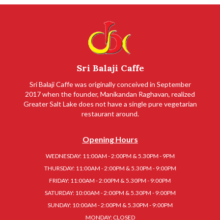
Sri Balaji Caffe
Sri Balaji Caffe was originally conceived in September
2017 when the founder, Manikandan Raghavan, realized
Greater Salt Lake does not have a single pure vegetarian
restaurant around.
Opening Hours
WEDNESDAY: 11:00AM - 2:00PM & 5.30PM - 9PM
THURSDAY: 11:00AM - 2:00PM & 5.30PM - 9:00PM
FRIDAY: 11:00AM - 2:00PM & 5.30PM - 9:00PM
SATURDAY: 10:00AM - 2:00PM & 5.30PM - 9:00PM
SUNDAY: 10:00AM - 2:00PM & 5.30PM - 9:00PM
MONDAY: CLOSED