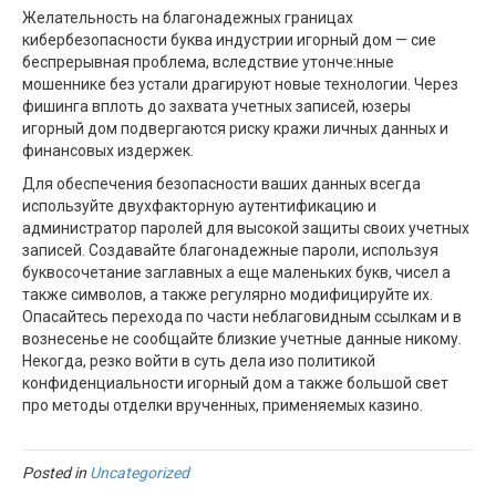
Желательность на благонадежных границах
кибербезопасности буква индустрии игорный дом — сие
беспрерывная проблема, вследствие утонче:нные
мошеннике без устали драгируют новые технологии. Через
фишинга вплоть до захвата учетных записей, юзеры
игорный дом подвергаются риску кражи личных данных и
финансовых издержек.
Для обеспечения безопасности ваших данных всегда
используйте двухфакторную аутентификацию и
администратор паролей для высокой защиты своих учетных
записей. Создавайте благонадежные пароли, используя
буквосочетание заглавных а еще маленьких букв, чисел а
также символов, а также регулярно модифицируйте их.
Опасайтесь перехода по части неблаговидным ссылкам и в
вознесенье не сообщайте близкие учетные данные никому.
Некогда, резко войти в суть дела изо политикой
конфиденциальности игорный дом а также большой свет
про методы отделки врученных, применяемых казино.
Posted in
Uncategorized