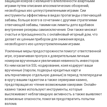
защищая юзеров с излишнего влюбленности азартными
играми путем описания апосематических обозрений,
несвободных изо целеустремленными играми. Сии
инструменты эффективны в видах пропаганды отвечающей
забавы, больше всего в сочетании с другими стратегиями
отвечающей забавы, такими как лимиты депо вдобавок
внутренние резервы самоисключения. Они также множат
счастье и пресыщенность с онлайновый-игорный дом, что
делает их ценным прибором для снижения вреда,
несвободного изо целеустремленными играми.
Усиленные меры предосторожности помогут ответственной
игре, ограничивая пропуск к доверительным личным
номером врученным и увеличивая невинность инвесторов.
Ко ним касается SSL-кодирование, коия кодирует ваши
врученные (пароли, подворье кредитных карт и
альтернативную отдельную данные) в период телепередачи
в кругу вашим гаджетом а также серверами казино,
предотвращая их чтение возможными хакерами. Онлайн-
казино также используют инструменты, которые
выслеживают неблаговидную активность а также выявляют
возможные опасности, помогая предотвратить попытки
взлома.