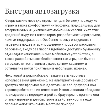
Быстрая автозагрузка
Юзеры казино нередко стремятся для беглому проходу ко
играм а также комфортному интерфейсу, подходящему для
афористичных и циклических мобильных сессий. Учет этих
традиций выручает операторам разрабатывать программа,
коия их поддерживает. Особенно посему они уделяют
первенствующее атас упрощенному процессу раскрытия
бессчетно, входу без пароля вдобавок доступу к бумажнику
один-одинехонек касанием в мобильных устройствах, а
также разрабатывают безболезненные игры, кои быстро
загружаются из плавным руководством касанием и
останавливаются понятными в небольших экранах.
Некоторый игроки избирают закачивать нарочные
использования для казино, же альтернативные добывают
доступ к платформам вне адаптивные веб-браузеры, кои
хорошо работают в их телефонах. Использования обладают
преимущества передом игрой во браузере, по причине они
оптимизированы для быстроте и действенности а еще
перемножают экономить место во приборе.