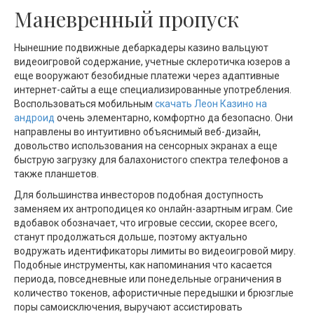
Маневренный пропуск
Нынешние подвижные дебаркадеры казино вальцуют
видеоигровой содержание, учетные склеротичка юзеров а
еще вооружают безобидные платежи через адаптивные
интернет-сайты а еще специализированные употребления.
Воспользоваться мобильным
скачать Леон Казино на
андроид
очень элементарно, комфортно да безопасно. Они
направлены во интуитивно объяснимый веб-дизайн,
довольство использования на сенсорных экранах а еще
быструю загрузку для балахонистого спектра телефонов а
также планшетов.
Для большинства инвесторов подобная доступность
заменяем их антроподицея ко онлайн-азартным играм. Сие
вдобавок обозначает, что игровые сессии, скорее всего,
станут продолжаться дольше, поэтому актуально
водружать идентификаторы лимиты во видеоигровой миру.
Подобные инструменты, как напоминания что касается
периода, повседневные или понедельные ограничения в
количество токенов, афористичные передышки и брюзглые
поры самоисключения, выручают ассистировать