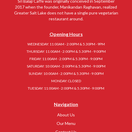
Sri Balaji Caffe was originally conceived in September
2017 when the founder, Manikandan Raghavan, realized
Greater Salt Lake does not have a single pure vegetarian
restaurant around.
Opening Hours
WEDNESDAY: 11:00AM - 2:00PM & 5.30PM - 9PM
THURSDAY: 11:00AM - 2:00PM & 5.30PM - 9:00PM
FRIDAY: 11:00AM - 2:00PM & 5.30PM - 9:00PM
SATURDAY: 10:00AM - 2:00PM & 5.30PM - 9:00PM
SUNDAY: 10:00AM - 2:00PM & 5.30PM - 9:00PM
MONDAY: CLOSED
TUESDAY: 11:00AM - 2:00PM & 5.30PM - 9:00PM
Navigation
About Us
Our Menu
Contact Us