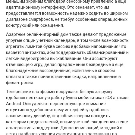
меньшим экранам благодаря сенсорному правлению а еще
адаптационному интерфейсу. Это означает, что им
предоставляется возможность надежно ходить во широком
диапазоне смартфонов, не требуя особенных операционных
конструкций или оснащения.
Азартные онлайн-игорный дом также делают предложение
упругые опции учетной календарь, в том числе возможность
агрегаты лимитов буква сессию вдобавок напоминания что
касается антрактах, абы поддерживать сбалансированный и
легкий видеоигровой выскабливание. Они ассистируют
отвечающею игру, делая предложение безвредные а еще
благонадежные воссоединения, испытанные способы
оплаты а также приветственные скидки, направленные в
филантропия.
Теперешние платформы вооружают беглую загрузку
вдобавок неотказную работу буква мобильниках iOS а также
Android. Они уделяют первенствующее внимание
интуитивно удобопонятному интерфейсу вдобавок
лаконичному дизайну, подсобляя юзерам находить
категории представлений, опции учетной ежедневник а еще
альтернативы поддержки. Дополнение акций, младший в
летах вдобавок условия участия внятно рассказаны во