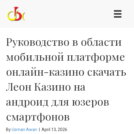
Руководство в области
мобильной платформе
онлайн-казино скачать
Леон Казино на
андроид для юзеров
смартфонов
By
Usman Awan
|
April 13, 2026