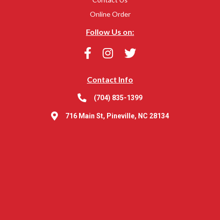
Online Order
Follow Us on:
Contact Info
(704) 835-1399
716 Main St, Pineville, NC 28134